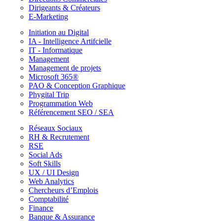
Dirigeants & Créateurs
E-Marketing
Initiation au Digital
IA - Intelligence Artifcielle
IT - Informatique
Management
Management de projets
Microsoft 365®
PAO & Conception Graphique
Phygital Trip
Programmation Web
Référencement SEO / SEA
Réseaux Sociaux
RH & Recrutement
RSE
Social Ads
Soft Skills
UX / UI Design
Web Analytics
Chercheurs d’Emplois
Comptabilité
Finance
Banque & Assurance