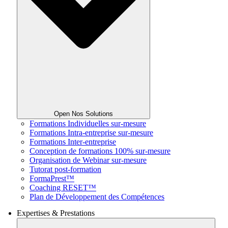
Open Nos Solutions
Formations Individuelles sur-mesure
Formations Intra-entreprise sur-mesure
Formations Inter-entreprise
Conception de formations 100% sur-mesure
Organisation de Webinar sur-mesure
Tutorat post-formation
FormaPrest™
Coaching RESET™
Plan de Développement des Compétences
Expertises & Prestations