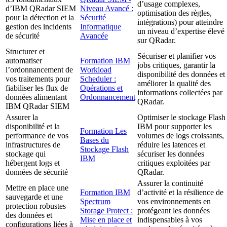
d’usage complexes,
d’IBM QRadar SIEM
Niveau Avancé :
optimisation des règles,
pour la détection et la
Sécurité
intégrations) pour atteindre
gestion des incidents
Informatique
un niveau d’expertise élevé
de sécurité
Avancée
sur QRadar.
Structurer et
Sécuriser et planifier vos
automatiser
Formation IBM
jobs critiques, garantir la
l’ordonnancement de
Workload
disponibilité des données et
vos traitements pour
Scheduler :
améliorer la qualité des
fiabiliser les flux de
Opérations et
informations collectées par
données alimentant
Ordonnancement
QRadar.
IBM QRadar SIEM
Assurer la
Optimiser le stockage Flash
disponibilité et la
IBM pour supporter les
Formation Les
performance de vos
volumes de logs croissants,
Bases du
infrastructures de
réduire les latences et
Stockage Flash
stockage qui
sécuriser les données
IBM
hébergent logs et
critiques exploitées par
données de sécurité
QRadar.
Assurer la continuité
Mettre en place une
Formation IBM
d’activité et la résilience de
sauvegarde et une
Spectrum
vos environnements en
protection robustes
Storage Protect :
protégeant les données
des données et
Mise en place et
indispensables à vos
configurations liées à