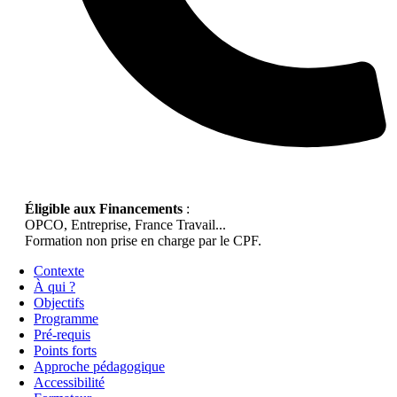
Éligible aux Financements
:
OPCO, Entreprise, France Travail...
Formation non prise en charge par le CPF.
Contexte
À qui ?
Objectifs
Programme
Pré-requis
Points forts
Approche pédagogique
Accessibilité