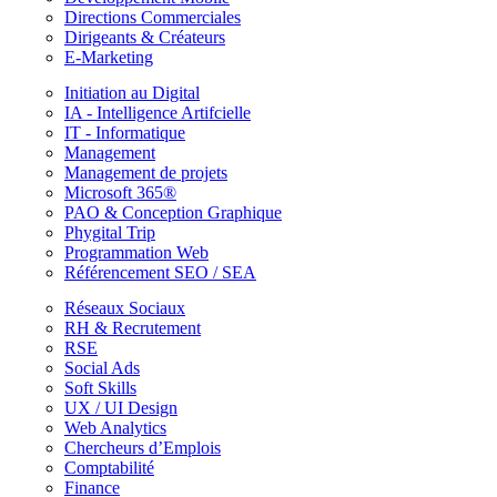
Directions Commerciales
Dirigeants & Créateurs
E-Marketing
Initiation au Digital
IA - Intelligence Artifcielle
IT - Informatique
Management
Management de projets
Microsoft 365®
PAO & Conception Graphique
Phygital Trip
Programmation Web
Référencement SEO / SEA
Réseaux Sociaux
RH & Recrutement
RSE
Social Ads
Soft Skills
UX / UI Design
Web Analytics
Chercheurs d’Emplois
Comptabilité
Finance