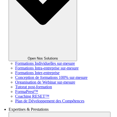
Open Nos Solutions
Formations Individuelles sur-mesure
Formations Intra-entreprise sur-mesure
Formations Inter-entreprise
Conception de formations 100% sur-mesure
Organisation de Webinar sur-mesure
Tutorat post-formation
FormaPrest™
Coaching RESET™
Plan de Développement des Compétences
Expertises & Prestations