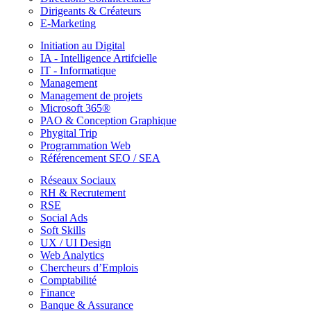
Dirigeants & Créateurs
E-Marketing
Initiation au Digital
IA - Intelligence Artifcielle
IT - Informatique
Management
Management de projets
Microsoft 365®
PAO & Conception Graphique
Phygital Trip
Programmation Web
Référencement SEO / SEA
Réseaux Sociaux
RH & Recrutement
RSE
Social Ads
Soft Skills
UX / UI Design
Web Analytics
Chercheurs d’Emplois
Comptabilité
Finance
Banque & Assurance