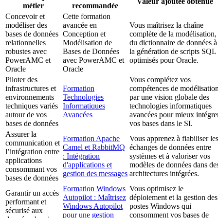
Valeur ajoutée obtenue
métier
recommandée
Concevoir et
Cette formation
modéliser des
avancée en
Vous maîtrisez la chaîne
bases de données
Conception et
complète de la modélisation,
relationnelles
Modélisation de
du dictionnaire de données à
robustes avec
Bases de Données
la génération de scripts SQL
PowerAMC et
avec PowerAMC et
optimisés pour Oracle.
Oracle
Oracle
Piloter des
Vous complétez vos
infrastructures et
Formation
compétences de modélisatio
environnements
Technologies
par une vision globale des
techniques variés
Informatiques
technologies informatiques
autour de vos
Avancées
avancées pour mieux intégre
bases de données
vos bases dans le SI.
Assurer la
Formation Apache
Vous apprenez à fiabiliser le
communication et
Camel et RabbitMQ
échanges de données entre
l’intégration entre
: Intégration
systèmes et à valoriser vos
applications
d'applications et
modèles de données dans de
consommant vos
gestion des messages
architectures intégrées.
bases de données
Formation Windows
Vous optimisez le
Garantir un accès
Autopilot : Maîtrisez
déploiement et la gestion des
performant et
Windows Autopilot
postes Windows qui
sécurisé aux
pour une gestion
consomment vos bases de