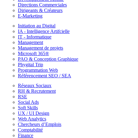
Directions Commerciales
Dirigeants & Créateurs
E-Marketing
Initiation au Digital
IA - Intelligence Artifcielle
IT - Informatique
Management
Management de projets
Microsoft 365®
PAO & Conception Graphique
Phygital Trip
Programmation Web
Référencement SEO / SEA
Réseaux Sociaux
RH & Recrutement
RSE
Social Ads
Soft Skills
UX / UI Design
Web Analytics
Chercheurs d’Emplois
Comptabilité
Finance