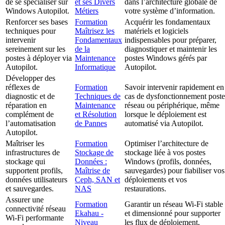
de se spécialiser sur
et ses Divers
dans l’architecture globale de
Windows Autopilot.
Métiers
votre système d’information.
Renforcer ses bases
Formation
Acquérir les fondamentaux
techniques pour
Maîtrisez les
matériels et logiciels
intervenir
Fondamentaux
indispensables pour préparer,
sereinement sur les
de la
diagnostiquer et maintenir les
postes à déployer via
Maintenance
postes Windows gérés par
Autopilot.
Informatique
Autopilot.
Développer des
réflexes de
Formation
Savoir intervenir rapidement en
diagnostic et de
Techniques de
cas de dysfonctionnement poste
réparation en
Maintenance
réseau ou périphérique, même
complément de
et Résolution
lorsque le déploiement est
l’automatisation
de Pannes
automatisé via Autopilot.
Autopilot.
Maîtriser les
Formation
Optimiser l’architecture de
infrastructures de
Stockage de
stockage liée à vos postes
stockage qui
Données :
Windows (profils, données,
supportent profils,
Maîtrise de
sauvegardes) pour fiabiliser vos
données utilisateurs
Ceph, SAN et
déploiements et vos
et sauvegardes.
NAS
restaurations.
Assurer une
Formation
Garantir un réseau Wi-Fi stable
connectivité réseau
Ekahau -
et dimensionné pour supporter
Wi-Fi performante
Niveau
les flux de déploiement,