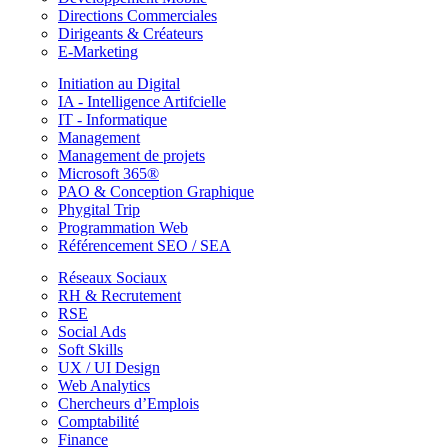
Directions Commerciales
Dirigeants & Créateurs
E-Marketing
Initiation au Digital
IA - Intelligence Artifcielle
IT - Informatique
Management
Management de projets
Microsoft 365®
PAO & Conception Graphique
Phygital Trip
Programmation Web
Référencement SEO / SEA
Réseaux Sociaux
RH & Recrutement
RSE
Social Ads
Soft Skills
UX / UI Design
Web Analytics
Chercheurs d’Emplois
Comptabilité
Finance