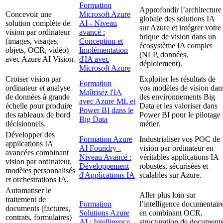
Formation
Approfondir l’architecture
Concevoir une
Microsoft Azure
globale des solutions IA
solution complète de
AI - Niveau
sur Azure et intégrer votre
vision par ordinateur
avancé :
brique de vision dans un
(images, visages,
Conception et
écosystème IA complet
objets, OCR, vidéo)
Implémentation
(NLP, données,
avec Azure AI Vision.
d'IA avec
déploiement).
Microsoft Azure
Croiser vision par
Exploiter les résultats de
Formation
ordinateur et analyse
vos modèles de vision dan
Maîtrisez l'IA
de données à grande
des environnements Big
avec Azure ML et
échelle pour produire
Data et les valoriser dans
Power BI dans le
des tableaux de bord
Power BI pour le pilotage
Big Data
décisionnels.
métier.
Développer des
Formation Azure
Industrialiser vos POC de
applications IA
AI Foundry -
vision par ordinateur en
avancées combinant
Niveau Avancé :
véritables applications IA
vision par ordinateur,
Développement
robustes, sécurisées et
modèles personnalisés
d'Applications IA
scalables sur Azure.
et orchestrations IA.
Automatiser le
Aller plus loin sur
traitement de
Formation
l’intelligence documentair
documents (factures,
Solutions Azure
en combinant OCR,
contrats, formulaires)
AI : Intelligence
structuration de document