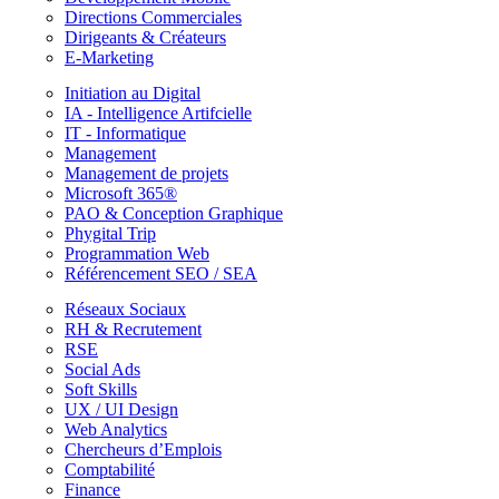
Directions Commerciales
Dirigeants & Créateurs
E-Marketing
Initiation au Digital
IA - Intelligence Artifcielle
IT - Informatique
Management
Management de projets
Microsoft 365®
PAO & Conception Graphique
Phygital Trip
Programmation Web
Référencement SEO / SEA
Réseaux Sociaux
RH & Recrutement
RSE
Social Ads
Soft Skills
UX / UI Design
Web Analytics
Chercheurs d’Emplois
Comptabilité
Finance