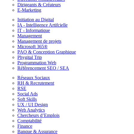
Dirigeants & Créateurs
E-Marketing
Initiation au Digital
IA - Intelligence Artifcielle
IT - Informatique
Management
Management de projets
Microsoft 365®
PAO & Conception Graphique
Phygital Trip
Programmation Web
Référencement SEO / SEA
Réseaux Sociaux
RH & Recrutement
RSE
Social Ads
Soft Skills
UX / UI Design
Web Analytics
Chercheurs d’Emplois
Comptabilité
Finance
Banque & Assurance