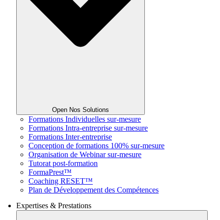
Open Nos Solutions
Formations Individuelles sur-mesure
Formations Intra-entreprise sur-mesure
Formations Inter-entreprise
Conception de formations 100% sur-mesure
Organisation de Webinar sur-mesure
Tutorat post-formation
FormaPrest™
Coaching RESET™
Plan de Développement des Compétences
Expertises & Prestations