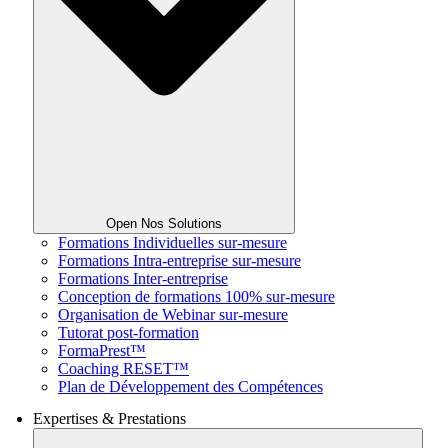
Open Nos Solutions
Formations Individuelles sur-mesure
Formations Intra-entreprise sur-mesure
Formations Inter-entreprise
Conception de formations 100% sur-mesure
Organisation de Webinar sur-mesure
Tutorat post-formation
FormaPrest™
Coaching RESET™
Plan de Développement des Compétences
Expertises & Prestations