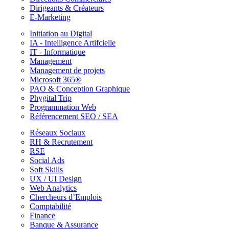
Dirigeants & Créateurs
E-Marketing
Initiation au Digital
IA - Intelligence Artifcielle
IT - Informatique
Management
Management de projets
Microsoft 365®
PAO & Conception Graphique
Phygital Trip
Programmation Web
Référencement SEO / SEA
Réseaux Sociaux
RH & Recrutement
RSE
Social Ads
Soft Skills
UX / UI Design
Web Analytics
Chercheurs d’Emplois
Comptabilité
Finance
Banque & Assurance