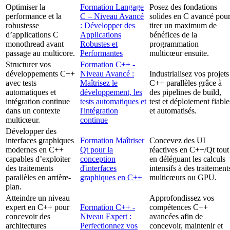
Optimiser la
Formation Langage
Posez des fondations
performance et la
C – Niveau Avancé
solides en C avancé pou
robustesse
: Développer des
tirer un maximum de
d’applications C
Applications
bénéfices de la
monothread avant
Robustes et
programmation
passage au multicore.
Performantes
multicœur ensuite.
Structurer vos
Formation C++ -
développements C++
Niveau Avancé :
Industrialisez vos projets
avec tests
Maîtrisez le
C++ parallèles grâce à
automatiques et
développement, les
des pipelines de build,
intégration continue
tests automatiques et
test et déploiement fiable
dans un contexte
l'intégration
et automatisés.
multicœur.
continue
Développer des
interfaces graphiques
Formation Maîtriser
Concevez des UI
modernes en C++
Qt pour la
réactives en C++/Qt tout
capables d’exploiter
conception
en déléguant les calculs
des traitements
d'interfaces
intensifs à des traitement
parallèles en arrière-
graphiques en C++
multicœurs ou GPU.
plan.
Atteindre un niveau
Approfondissez vos
expert en C++ pour
Formation C++ -
compétences C++
concevoir des
Niveau Expert :
avancées afin de
architectures
Perfectionnez vos
concevoir, maintenir et