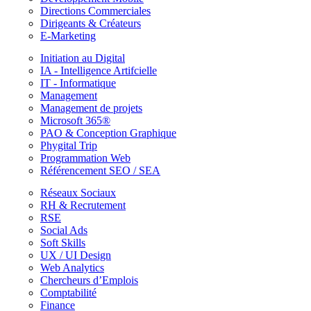
Directions Commerciales
Dirigeants & Créateurs
E-Marketing
Initiation au Digital
IA - Intelligence Artifcielle
IT - Informatique
Management
Management de projets
Microsoft 365®
PAO & Conception Graphique
Phygital Trip
Programmation Web
Référencement SEO / SEA
Réseaux Sociaux
RH & Recrutement
RSE
Social Ads
Soft Skills
UX / UI Design
Web Analytics
Chercheurs d’Emplois
Comptabilité
Finance