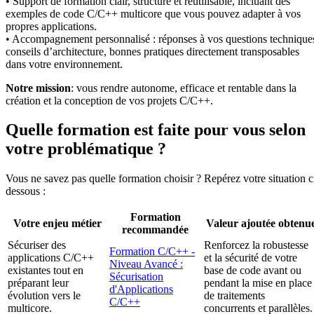
• Support de formation clair, structuré et réutilisable, incluant des
exemples de code C/C++ multicore que vous pouvez adapter à vos
propres applications.
• Accompagnement personnalisé : réponses à vos questions technique
conseils d’architecture, bonnes pratiques directement transposables
dans votre environnement.
Notre mission
: vous rendre autonome, efficace et rentable dans la
création et la conception de vos projets C/C++.
Quelle formation est faite pour vous selon
votre problématique ?
Vous ne savez pas quelle formation choisir ? Repérez votre situation c
dessous :
Formation
Votre enjeu métier
Valeur ajoutée obtenu
recommandée
Sécuriser des
Renforcez la robustesse
Formation C/C++ -
applications C/C++
et la sécurité de votre
Niveau Avancé :
existantes tout en
base de code avant ou
Sécurisation
préparant leur
pendant la mise en place
d'Applications
évolution vers le
de traitements
C/C++
multicore.
concurrents et parallèles.