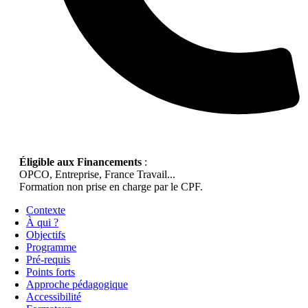
Éligible aux Financements
:
OPCO, Entreprise, France Travail...
Formation non prise en charge par le CPF.
Contexte
À qui ?
Objectifs
Programme
Pré-requis
Points forts
Approche pédagogique
Accessibilité