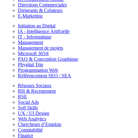
Directions Commerciales
Dirigeants & Créateurs
E-Marketing
Initiation au Digital
IA - Intelligence Artifcielle
IT - Informatique
Management
Management de projets
Microsoft 365®
PAO & Conception Graphique
Phygital Trip
Programmation Web
Référencement SEO / SEA
Réseaux Sociaux
RH & Recrutement
RSE
Social Ads
Soft Skills
UX / UI Design
Web Analytics
Chercheurs d’Emplois
Comptabilité
Finance