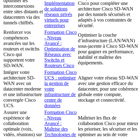
optimiser les
Implémentation
Cisco pour compléter une
interconnexions
de solutions
architecture Cisco SD-WAN
entre sites distants et
réseaux privés
par des tunnels sécurisés et
datacenters via des
virtuels pour
adaptés à vos contraintes de
tunnels chiffrés.
entreprises
sécurité.
Renforcer vos
Formation Cisco
Optimiser la couche
compétences
- Niveau
d’infrastructure (LAN/WAN)
avancées sur les
Avancé :
sous-jacente à Cisco SD-WAN
routeurs et switchs
Optimisation de
pour gagner en performance,
Cisco qui
Réseaux avec
stabilité et maîtrise des
supportent votre
Switchs et
équipements.
SD-WAN.
Routeurs Cisco
Intégrer votre
Formation Cisco
architecture SD-
UCS : optimiser
Aligner votre réseau SD-WAN
WAN avec un
la gestion de
avec une gestion efficace du
datacenter moderne
votre
datacenter, pour une cohérence
et une infrastructure
infrastructure de
globale entre compute,
convergée Cisco
centre de
stockage et connectivité.
UCS.
données
Assurer une
Formation Cisco
expérience de
- Niveau
Maîtriser les flux de
collaboration
Avancé :
collaboration Cisco pour mieu
optimale (voix,
Maîtrise des
les prioriser, les sécuriser et les
vidéo, réunions) sur
Technologies de
optimiser au sein de votre