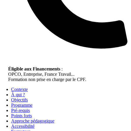
Éligible aux Financements
:
OPCO, Entreprise, France Travail...
Formation non prise en charge par le CPF.
Contexte
À qui ?
Objectifs
Programme
Pré-requis
Points forts
Approche pédagogique
Accessibilité