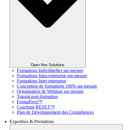
Open Nos Solutions
Formations Individuelles sur-mesure
Formations Intra-entreprise sur-mesure
Formations Inter-entreprise
Conception de formations 100% sur-mesure
Organisation de Webinar sur-mesure
Tutorat post-formation
FormaPrest™
Coaching RESET™
Plan de Développement des Compétences
Expertises & Prestations