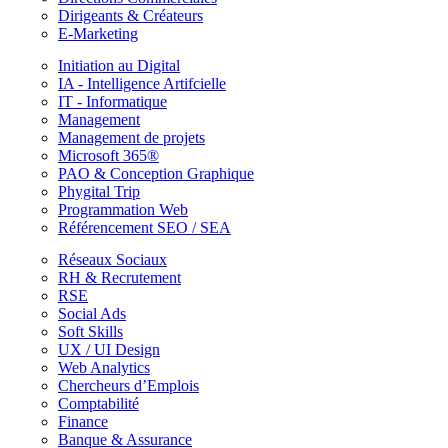
Dirigeants & Créateurs
E-Marketing
Initiation au Digital
IA - Intelligence Artifcielle
IT - Informatique
Management
Management de projets
Microsoft 365®
PAO & Conception Graphique
Phygital Trip
Programmation Web
Référencement SEO / SEA
Réseaux Sociaux
RH & Recrutement
RSE
Social Ads
Soft Skills
UX / UI Design
Web Analytics
Chercheurs d’Emplois
Comptabilité
Finance
Banque & Assurance