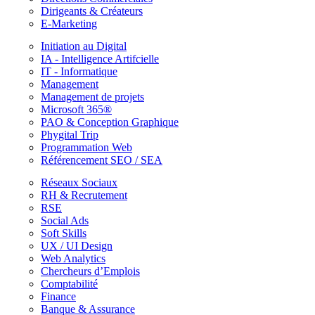
Dirigeants & Créateurs
E-Marketing
Initiation au Digital
IA - Intelligence Artifcielle
IT - Informatique
Management
Management de projets
Microsoft 365®
PAO & Conception Graphique
Phygital Trip
Programmation Web
Référencement SEO / SEA
Réseaux Sociaux
RH & Recrutement
RSE
Social Ads
Soft Skills
UX / UI Design
Web Analytics
Chercheurs d’Emplois
Comptabilité
Finance
Banque & Assurance