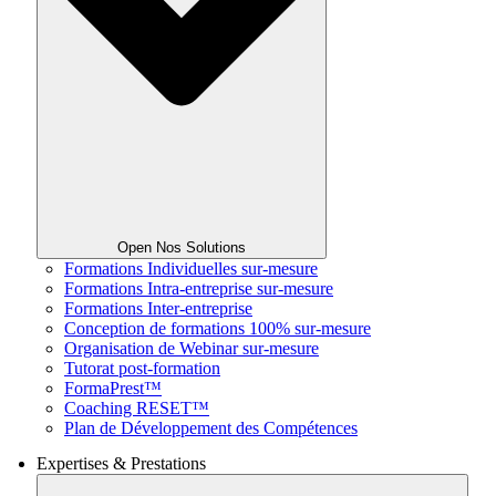
Open Nos Solutions
Formations Individuelles sur-mesure
Formations Intra-entreprise sur-mesure
Formations Inter-entreprise
Conception de formations 100% sur-mesure
Organisation de Webinar sur-mesure
Tutorat post-formation
FormaPrest™
Coaching RESET™
Plan de Développement des Compétences
Expertises & Prestations