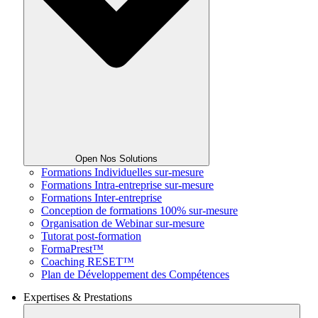
Open Nos Solutions
Formations Individuelles sur-mesure
Formations Intra-entreprise sur-mesure
Formations Inter-entreprise
Conception de formations 100% sur-mesure
Organisation de Webinar sur-mesure
Tutorat post-formation
FormaPrest™
Coaching RESET™
Plan de Développement des Compétences
Expertises & Prestations