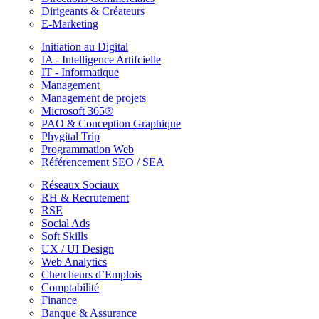
Dirigeants & Créateurs
E-Marketing
Initiation au Digital
IA - Intelligence Artifcielle
IT - Informatique
Management
Management de projets
Microsoft 365®
PAO & Conception Graphique
Phygital Trip
Programmation Web
Référencement SEO / SEA
Réseaux Sociaux
RH & Recrutement
RSE
Social Ads
Soft Skills
UX / UI Design
Web Analytics
Chercheurs d’Emplois
Comptabilité
Finance
Banque & Assurance