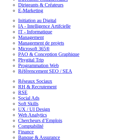
Dirigeants & Créateurs
E-Marketing
Initiation au Digital
IA - Intelligence Artifcielle
IT - Informatique
Management
Management de projets
Microsoft 365®
PAO & Conception Graphique
Phygital Trip
Programmation Web
Référencement SEO / SEA
Réseaux Sociaux
RH & Recrutement
RSE
Social Ads
Soft Skills
UX / UI Design
Web Analytics
Chercheurs d’Emplois
Comptabilité
Finance
Banque & Assurance