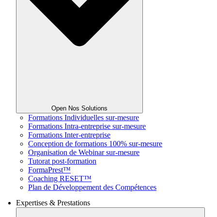
Open Nos Solutions
Formations Individuelles sur-mesure
Formations Intra-entreprise sur-mesure
Formations Inter-entreprise
Conception de formations 100% sur-mesure
Organisation de Webinar sur-mesure
Tutorat post-formation
FormaPrest™
Coaching RESET™
Plan de Développement des Compétences
Expertises & Prestations