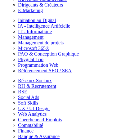
Dirigeants & Créateurs
E-Marketing
Initiation au Digital
IA - Intelligence Artifcielle
IT - Informatique
Management
Management de projets
Microsoft 365®
PAO & Conception Graphique
Phygital Trip
Programmation Web
Référencement SEO / SEA
Réseaux Sociaux
RH & Recrutement
RSE
Social Ads
Soft Skills
UX / UI Design
Web Analytics
Chercheurs d’Emplois
Comptabilité
Finance
Banque & Assurance