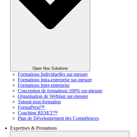
Open Nos Solutions
Formations Individuelles sur-mesure
Formations Intra-entreprise sur-mesure
Formations Inter-entreprise
Conception de formations 100% sur-mesure
Organisation de Webinar sur-mesure
Tutorat post-formation
FormaPrest™
Coaching RESET™
Plan de Développement des Compétences
Expertises & Prestations