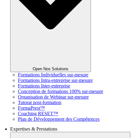
Open Nos Solutions
Formations Individuelles sur-mesure
Formations Intra-entreprise sur-mesure
Formations Inter-entreprise
Conception de formations 100% sur-mesure
Organisation de Webinar sur-mesure
Tutorat post-formation
FormaPrest™
Coaching RESET™
Plan de Développement des Compétences
Expertises & Prestations