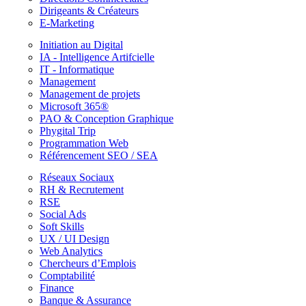
Dirigeants & Créateurs
E-Marketing
Initiation au Digital
IA - Intelligence Artifcielle
IT - Informatique
Management
Management de projets
Microsoft 365®
PAO & Conception Graphique
Phygital Trip
Programmation Web
Référencement SEO / SEA
Réseaux Sociaux
RH & Recrutement
RSE
Social Ads
Soft Skills
UX / UI Design
Web Analytics
Chercheurs d’Emplois
Comptabilité
Finance
Banque & Assurance