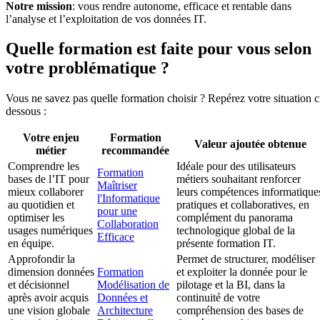
Notre mission
: vous rendre autonome, efficace et rentable dans
l’analyse et l’exploitation de vos données IT.
Quelle formation est faite pour vous selon
votre problématique ?
Vous ne savez pas quelle formation choisir ? Repérez votre situation c
dessous :
Votre enjeu
Formation
Valeur ajoutée obtenue
métier
recommandée
Comprendre les
Idéale pour des utilisateurs
Formation
bases de l’IT pour
métiers souhaitant renforcer
Maîtriser
mieux collaborer
leurs compétences informatique
l'Informatique
au quotidien et
pratiques et collaboratives, en
pour une
optimiser les
complément du panorama
Collaboration
usages numériques
technologique global de la
Efficace
en équipe.
présente formation IT.
Approfondir la
Permet de structurer, modéliser
dimension données
Formation
et exploiter la donnée pour le
et décisionnel
Modélisation de
pilotage et la BI, dans la
après avoir acquis
Données et
continuité de votre
une vision globale
Architecture
compréhension des bases de