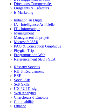
Directions Commerciales
Dirigeants & Créateurs
E-Marketing
Initiation au Digital
IA - Intelligence Artifcielle
IT - Informatique
Management
Management de projets
Microsoft 365®
PAO & Conception Graphique
Phygital Trip
Programmation Web
Référencement SEO / SEA
Réseaux Sociaux
RH & Recrutement
RSE
Social Ads
Soft Skills
UX / UI Design
Web Analytics
Chercheurs d’Emplois
Comptabilité
Finance