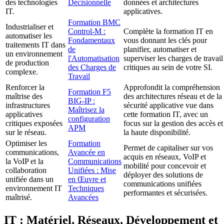
des technologies
Décisionnelle
données et architectures
IT.
applicatives.
Formation BMC
Industrialiser et
Control-M :
Complète la formation IT en
automatiser les
Fondamentaux
vous donnant les clés pour
traitements IT dans
de
planifier, automatiser et
un environnement
l'Automatisation
superviser les charges de travail
de production
des Charges de
critiques au sein de votre SI.
complexe.
Travail
Renforcer la
Approfondit la compréhension
Formation F5
maîtrise des
des architectures réseau et de la
BIG-IP :
infrastructures
sécurité applicative vue dans
Maîtrisez la
applicatives
cette formation IT, avec un
configuration
critiques exposées
focus sur la gestion des accès et
APM
sur le réseau.
la haute disponibilité.
Optimiser les
Formation
Permet de capitaliser sur vos
communications,
Avancée en
acquis en réseaux, VoIP et
la VoIP et la
Communications
mobilité pour concevoir et
collaboration
Unifiées : Mise
déployer des solutions de
unifiée dans un
en Œuvre et
communications unifiées
environnement IT
Techniques
performantes et sécurisées.
maîtrisé.
Avancées
IT : Matériel, Réseaux, Développement et