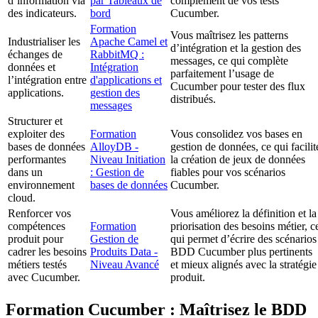
d’information via
par Tableaux de
complément de vos tests
des indicateurs.
bord
Cucumber.
Formation
Vous maîtrisez les patterns
Industrialiser les
Apache Camel et
d’intégration et la gestion des
échanges de
RabbitMQ :
messages, ce qui complète
données et
Intégration
parfaitement l’usage de
l’intégration entre
d'applications et
Cucumber pour tester des flux
applications.
gestion des
distribués.
messages
Structurer et
exploiter des
Formation
Vous consolidez vos bases en
bases de données
AlloyDB -
gestion de données, ce qui facilit
performantes
Niveau Initiation
la création de jeux de données
dans un
: Gestion de
fiables pour vos scénarios
environnement
bases de données
Cucumber.
cloud.
Renforcer vos
Vous améliorez la définition et la
compétences
Formation
priorisation des besoins métier, c
produit pour
Gestion de
qui permet d’écrire des scénarios
cadrer les besoins
Produits Data -
BDD Cucumber plus pertinents
métiers testés
Niveau Avancé
et mieux alignés avec la stratégie
avec Cucumber.
produit.
Formation Cucumber : Maîtrisez le BDD