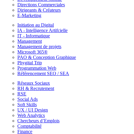
Directions Commerciales
Dirigeants & Créateurs
E-Marketing
Initiation au Digital
IA - Intelligence Artifcielle
IT - Informatique
Management
Management de projets
Microsoft 365®
PAO & Conception Graphique
Phygital Trip
Programmation Web
Référencement SEO / SEA
Réseaux Sociaux
RH & Recrutement
RSE
Social Ads
Soft Skills
UX / UI Design
Web Analytics
Chercheurs d’Emplois
Comptabilité
Finance