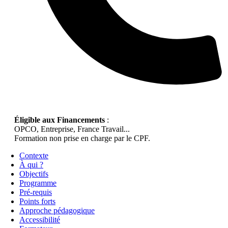
Éligible aux Financements
:
OPCO, Entreprise, France Travail...
Formation non prise en charge par le CPF.
Contexte
À qui ?
Objectifs
Programme
Pré-requis
Points forts
Approche pédagogique
Accessibilité