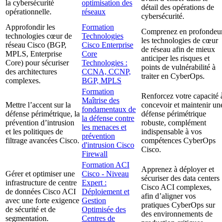
la cybersécurité
optimisation des
détail des opérations de
opérationnelle.
réseaux
cybersécurité.
Approfondir les
Formation
Comprenez en profondeu
technologies cœur de
Technologies
les technologies de cœur
réseau Cisco (BGP,
Cisco Enterprise
de réseau afin de mieux
MPLS, Enterprise
Core
anticiper les risques et
Core) pour sécuriser
Technologies :
points de vulnérabilité à
des architectures
CCNA, CCNP,
traiter en CyberOps.
complexes.
BGP, MPLS
Formation
Renforcez votre capacité 
Maîtrise des
Mettre l’accent sur la
concevoir et maintenir un
fondamentaux de
défense périmétrique, la
défense périmétrique
la défense contre
prévention d’intrusion
robuste, complément
les menaces et
et les politiques de
indispensable à vos
prévention
filtrage avancées Cisco.
compétences CyberOps
d'intrusion Cisco
Cisco.
Firewall
Formation ACI
Apprenez à déployer et
Gérer et optimiser une
Cisco - Niveau
sécuriser des data centers
infrastructure de centre
Expert :
Cisco ACI complexes,
de données Cisco ACI
Déploiement et
afin d’aligner vos
avec une forte exigence
Gestion
pratiques CyberOps sur
de sécurité et de
Optimisée des
des environnements de
segmentation.
Centres de