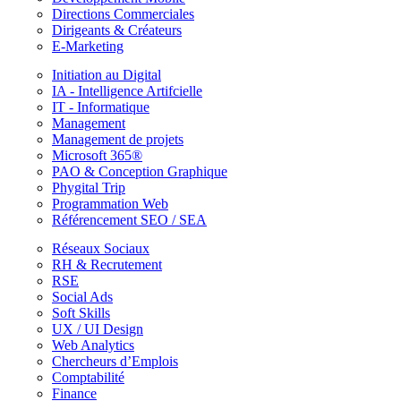
Directions Commerciales
Dirigeants & Créateurs
E-Marketing
Initiation au Digital
IA - Intelligence Artifcielle
IT - Informatique
Management
Management de projets
Microsoft 365®
PAO & Conception Graphique
Phygital Trip
Programmation Web
Référencement SEO / SEA
Réseaux Sociaux
RH & Recrutement
RSE
Social Ads
Soft Skills
UX / UI Design
Web Analytics
Chercheurs d’Emplois
Comptabilité
Finance