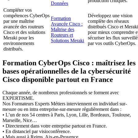
production critiques.
Données
Compléter vos
compétences CyberOps
Développez une vision
Formation
par une maîtrise
complète des réseaux
Avancée Cisco :
avancée des routeurs
distribués Cisco et Merak
Maîtrise des
Cisco et des solutions
pour mieux comprendre e
Routeurs et
Meraki pour les
sécuriser les flux surveillé
Solutions Meraki
environnements
par vos outils CyberOps.
distribués.
Formation CyberOps Cisco : maîtrisez les
bases opérationnelles de la cybersécurité
Cisco disponible partout en France
Chaque année, de nombreux professionnels se forment avec
EXPERTISME.
Nos Formateurs Experts Métiers interviennent en individuel sur-
mesure ou en intra entreprise-sur-mesure régulièrement dans :
• L’un de nos 54 centres à Paris, Lyon, Lille, Bordeaux, Toulouse,
Marseille, Nice…
• Directement dans votre entreprise partout en France.
• En distanciel par visioconférence.
• Mais aussi à Reims, Aix-en-Provence.