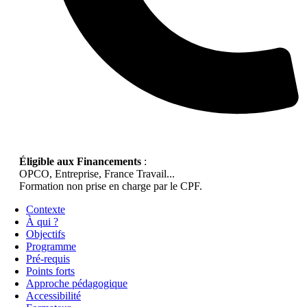
Éligible aux Financements
:
OPCO, Entreprise, France Travail...
Formation non prise en charge par le CPF.
Contexte
À qui ?
Objectifs
Programme
Pré-requis
Points forts
Approche pédagogique
Accessibilité