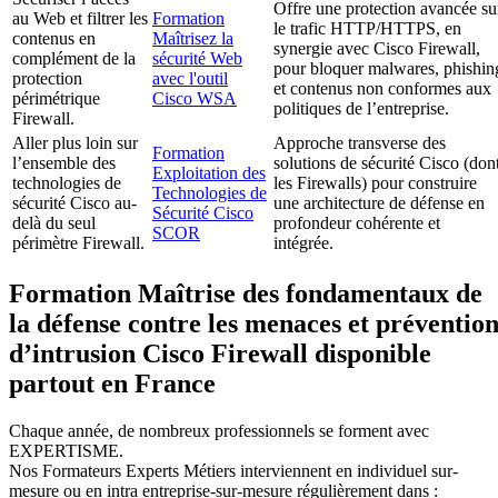
Offre une protection avancée su
au Web et filtrer les
Formation
le trafic HTTP/HTTPS, en
contenus en
Maîtrisez la
synergie avec Cisco Firewall,
complément de la
sécurité Web
pour bloquer malwares, phishin
protection
avec l'outil
et contenus non conformes aux
périmétrique
Cisco WSA
politiques de l’entreprise.
Firewall.
Aller plus loin sur
Approche transverse des
Formation
l’ensemble des
solutions de sécurité Cisco (don
Exploitation des
technologies de
les Firewalls) pour construire
Technologies de
sécurité Cisco au-
une architecture de défense en
Sécurité Cisco
delà du seul
profondeur cohérente et
SCOR
périmètre Firewall.
intégrée.
Formation Maîtrise des fondamentaux de
la défense contre les menaces et préventio
d’intrusion Cisco Firewall disponible
partout en France
Chaque année, de nombreux professionnels se forment avec
EXPERTISME.
Nos Formateurs Experts Métiers interviennent en individuel sur-
mesure ou en intra entreprise-sur-mesure régulièrement dans :