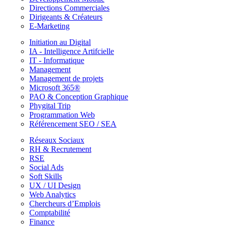
Directions Commerciales
Dirigeants & Créateurs
E-Marketing
Initiation au Digital
IA - Intelligence Artifcielle
IT - Informatique
Management
Management de projets
Microsoft 365®
PAO & Conception Graphique
Phygital Trip
Programmation Web
Référencement SEO / SEA
Réseaux Sociaux
RH & Recrutement
RSE
Social Ads
Soft Skills
UX / UI Design
Web Analytics
Chercheurs d’Emplois
Comptabilité
Finance