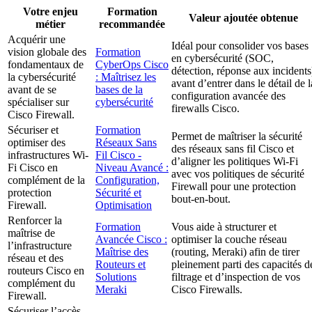
Votre enjeu
Formation
Valeur ajoutée obtenue
métier
recommandée
Acquérir une
Idéal pour consolider vos bases
vision globale des
Formation
en cybersécurité (SOC,
fondamentaux de
CyberOps Cisco
détection, réponse aux incidents
la cybersécurité
: Maîtrisez les
avant d’entrer dans le détail de l
avant de se
bases de la
configuration avancée des
spécialiser sur
cybersécurité
firewalls Cisco.
Cisco Firewall.
Sécuriser et
Formation
Permet de maîtriser la sécurité
optimiser des
Réseaux Sans
des réseaux sans fil Cisco et
infrastructures Wi-
Fil Cisco -
d’aligner les politiques Wi-Fi
Fi Cisco en
Niveau Avancé :
avec vos politiques de sécurité
complément de la
Configuration,
Firewall pour une protection
protection
Sécurité et
bout-en-bout.
Firewall.
Optimisation
Renforcer la
Formation
Vous aide à structurer et
maîtrise de
Avancée Cisco :
optimiser la couche réseau
l’infrastructure
Maîtrise des
(routing, Meraki) afin de tirer
réseau et des
Routeurs et
pleinement parti des capacités d
routeurs Cisco en
Solutions
filtrage et d’inspection de vos
complément du
Meraki
Cisco Firewalls.
Firewall.
Sécuriser l’accès