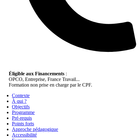
Éligible aux Financements
:
OPCO, Entreprise, France Travail...
Formation non prise en charge par le CPF.
Contexte
À qui ?
Objectifs
Programme
Pré-requis
Points forts
Approche pédagogique
Accessibilité