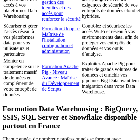
gestion des
accès à vos
exigences de sécurité de vos
identités et des
plateformes Data
entrepôts de données cloud et
accès pour
Warehousing
hybrides.
renforcer la sécurité
Sécuriser et gérer
Contrôlez et sécurisez les
Formation Ucopia :
l’accès réseau à
accès Wi-Fi et réseau à vos
Maîtrise de
vos plateformes
environnements data, afin de
l'installation,
data pour vos
protéger vos entrepôts de
configuration et
utilisateurs et
données et vos outils
administration
partenaires
d’analyse.
Monter en
Exploitez Apache Pig pour
compétence sur le
Formation Apache
traiter de grands volumes de
traitement massif
Pig - Niveau
données et enrichir vos
de données en
Avancé : Maîtrise
pipelines Big Data avant leur
complément de
du Développement
intégration dans votre Data
votre entrepôt de
de Scripts
Warehouse.
données
Formation Data Warehousing : BigQuery,
SSIS, SQL Server et Snowflake disponible
partout en France
Chaque année, de nombreux professionnels se forment avec