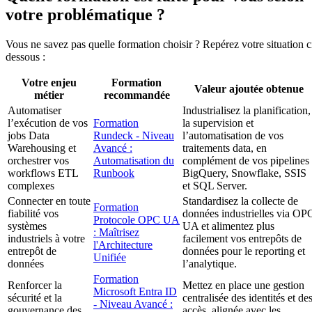
votre problématique ?
Vous ne savez pas quelle formation choisir ? Repérez votre situation c
dessous :
Votre enjeu
Formation
Valeur ajoutée obtenue
métier
recommandée
Automatiser
Industrialisez la planification,
l’exécution de vos
Formation
la supervision et
jobs Data
Rundeck - Niveau
l’automatisation de vos
Warehousing et
Avancé :
traitements data, en
orchestrer vos
Automatisation du
complément de vos pipelines
workflows ETL
Runbook
BigQuery, Snowflake, SSIS
complexes
et SQL Server.
Connecter en toute
Standardisez la collecte de
Formation
fiabilité vos
données industrielles via OP
Protocole OPC UA
systèmes
UA et alimentez plus
: Maîtrisez
industriels à votre
facilement vos entrepôts de
l'Architecture
entrepôt de
données pour le reporting et
Unifiée
données
l’analytique.
Formation
Renforcer la
Mettez en place une gestion
Microsoft Entra ID
sécurité et la
centralisée des identités et de
- Niveau Avancé :
gouvernance des
accès, alignée avec les