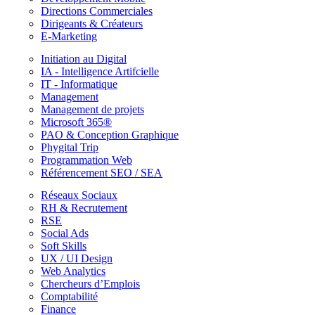
Directions Commerciales
Dirigeants & Créateurs
E-Marketing
Initiation au Digital
IA - Intelligence Artifcielle
IT - Informatique
Management
Management de projets
Microsoft 365®
PAO & Conception Graphique
Phygital Trip
Programmation Web
Référencement SEO / SEA
Réseaux Sociaux
RH & Recrutement
RSE
Social Ads
Soft Skills
UX / UI Design
Web Analytics
Chercheurs d’Emplois
Comptabilité
Finance