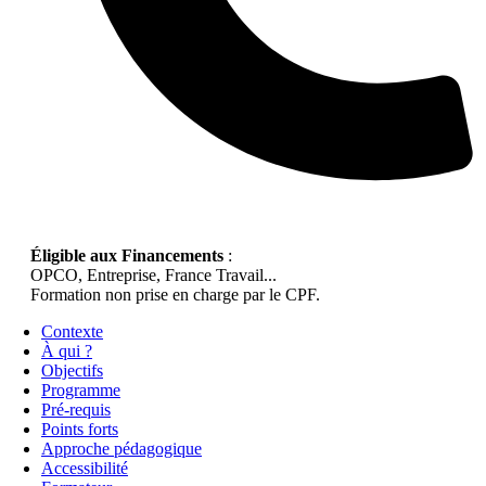
Éligible aux Financements
:
OPCO, Entreprise, France Travail...
Formation non prise en charge par le CPF.
Contexte
À qui ?
Objectifs
Programme
Pré-requis
Points forts
Approche pédagogique
Accessibilité