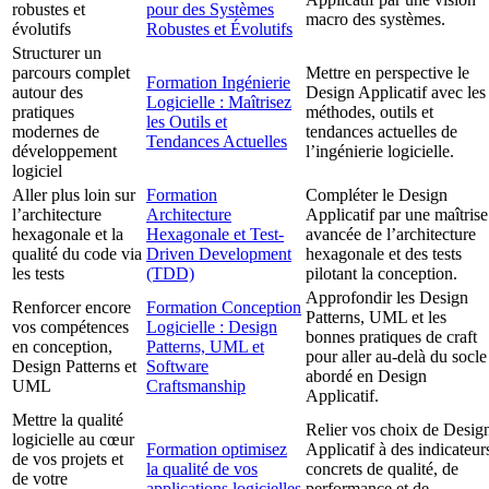
robustes et
pour des Systèmes
macro des systèmes.
évolutifs
Robustes et Évolutifs
Structurer un
parcours complet
Mettre en perspective le
Formation Ingénierie
autour des
Design Applicatif avec les
Logicielle : Maîtrisez
pratiques
méthodes, outils et
les Outils et
modernes de
tendances actuelles de
Tendances Actuelles
développement
l’ingénierie logicielle.
logiciel
Aller plus loin sur
Formation
Compléter le Design
l’architecture
Architecture
Applicatif par une maîtrise
hexagonale et la
Hexagonale et Test-
avancée de l’architecture
qualité du code via
Driven Development
hexagonale et des tests
les tests
(TDD)
pilotant la conception.
Approfondir les Design
Renforcer encore
Formation Conception
Patterns, UML et les
vos compétences
Logicielle : Design
bonnes pratiques de craft
en conception,
Patterns, UML et
pour aller au-delà du socle
Design Patterns et
Software
abordé en Design
UML
Craftsmanship
Applicatif.
Mettre la qualité
Relier vos choix de Desig
logicielle au cœur
Formation optimisez
Applicatif à des indicateur
de vos projets et
la qualité de vos
concrets de qualité, de
de votre
applications logicielles
performance et de