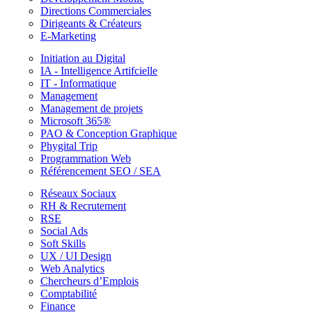
Directions Commerciales
Dirigeants & Créateurs
E-Marketing
Initiation au Digital
IA - Intelligence Artifcielle
IT - Informatique
Management
Management de projets
Microsoft 365®
PAO & Conception Graphique
Phygital Trip
Programmation Web
Référencement SEO / SEA
Réseaux Sociaux
RH & Recrutement
RSE
Social Ads
Soft Skills
UX / UI Design
Web Analytics
Chercheurs d’Emplois
Comptabilité
Finance