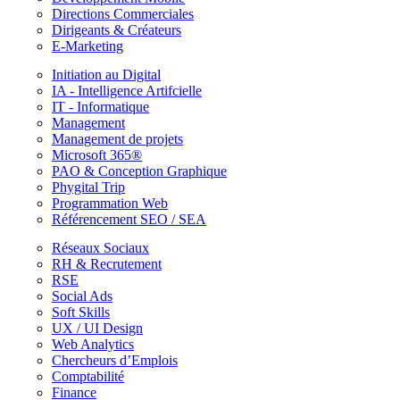
Directions Commerciales
Dirigeants & Créateurs
E-Marketing
Initiation au Digital
IA - Intelligence Artifcielle
IT - Informatique
Management
Management de projets
Microsoft 365®
PAO & Conception Graphique
Phygital Trip
Programmation Web
Référencement SEO / SEA
Réseaux Sociaux
RH & Recrutement
RSE
Social Ads
Soft Skills
UX / UI Design
Web Analytics
Chercheurs d’Emplois
Comptabilité
Finance