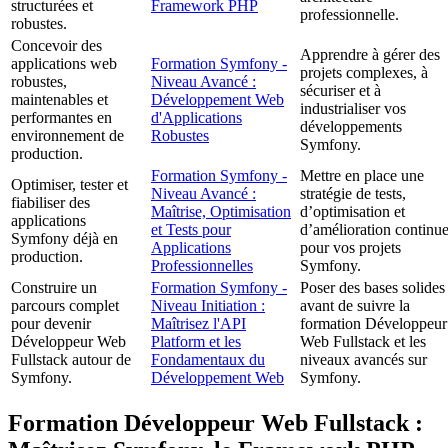
structurées et
Framework PHP
professionnelle.
robustes.
Concevoir des
Apprendre à gérer des
applications web
Formation Symfony -
projets complexes, à
robustes,
Niveau Avancé :
sécuriser et à
maintenables et
Développement Web
industrialiser vos
performantes en
d'Applications
développements
environnement de
Robustes
Symfony.
production.
Formation Symfony -
Mettre en place une
Optimiser, tester et
Niveau Avancé :
stratégie de tests,
fiabiliser des
Maîtrise, Optimisation
d’optimisation et
applications
et Tests pour
d’amélioration continu
Symfony déjà en
Applications
pour vos projets
production.
Professionnelles
Symfony.
Construire un
Formation Symfony -
Poser des bases solides
parcours complet
Niveau Initiation :
avant de suivre la
pour devenir
Maîtrisez l'API
formation Développeur
Développeur Web
Platform et les
Web Fullstack et les
Fullstack autour de
Fondamentaux du
niveaux avancés sur
Symfony.
Développement Web
Symfony.
Formation Développeur Web Fullstack :