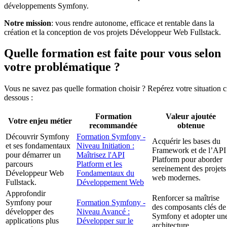
développements Symfony.
Notre mission
: vous rendre autonome, efficace et rentable dans la
création et la conception de vos projets Développeur Web Fullstack.
Quelle formation est faite pour vous selon
votre problématique ?
Vous ne savez pas quelle formation choisir ? Repérez votre situation c
dessous :
Formation
Valeur ajoutée
Votre enjeu métier
recommandée
obtenue
Découvrir Symfony
Formation Symfony -
Acquérir les bases du
et ses fondamentaux
Niveau Initiation :
Framework et de l’API
pour démarrer un
Maîtrisez l'API
Platform pour aborder
parcours
Platform et les
sereinement des projets
Développeur Web
Fondamentaux du
web modernes.
Fullstack.
Développement Web
Approfondir
Renforcer sa maîtrise
Symfony pour
Formation Symfony -
des composants clés de
développer des
Niveau Avancé :
Symfony et adopter un
applications plus
Développer sur le
architecture