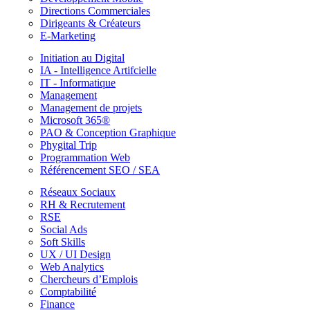
Directions Commerciales
Dirigeants & Créateurs
E-Marketing
Initiation au Digital
IA - Intelligence Artifcielle
IT - Informatique
Management
Management de projets
Microsoft 365®
PAO & Conception Graphique
Phygital Trip
Programmation Web
Référencement SEO / SEA
Réseaux Sociaux
RH & Recrutement
RSE
Social Ads
Soft Skills
UX / UI Design
Web Analytics
Chercheurs d’Emplois
Comptabilité
Finance