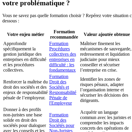
votre problématique ?
Vous ne savez pas quelle formation choisir ? Repérez votre situation c
dessous :
Formation
Votre enjeu métier
Valeur ajoutée obtenue
recommandée
Approfondir
Formation
Maîtriser finement les
spécifiquement la
Procédures
mécanismes de sauvegarde,
gestion juridique des
collectives des
redressement et liquidation
entreprises en difficulté
entreprises en
judiciaire pour mieux
et les procédures
difficulté : les
conseiller et sécuriser
collectives.
fondamentaux
l’entreprise en crise.
Formation
Identifier les zones de
Renforcer la maîtrise du
Droit des
risques pénaux, adapter
droit des sociétés et des
Sociétés et
l’organisation interne et
enjeux de responsabilité
Responsabilité
sécuriser les décisions des
pénale de l’employeur.
Pénale de
dirigeants.
l'Employeur
Donner à des profils
Acquérir un langage
non-juristes une base
Formation
commun avec les juristes et
solide en droit des
Droit des
comprendre les impacts
sociétés pour dialoguer
Sociétés pour
concrets des opérations de
avec les conseils et les
Non-Juristes