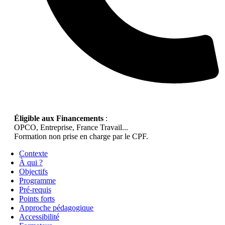
Éligible aux Financements
:
OPCO, Entreprise, France Travail...
Formation non prise en charge par le CPF.
Contexte
À qui ?
Objectifs
Programme
Pré-requis
Points forts
Approche pédagogique
Accessibilité