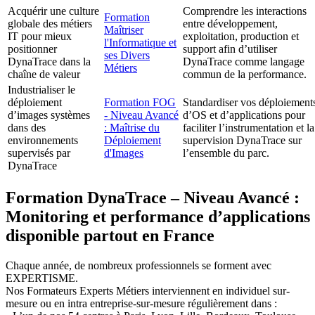
Acquérir une culture
Comprendre les interactions
Formation
globale des métiers
entre développement,
Maîtriser
IT pour mieux
exploitation, production et
l'Informatique et
positionner
support afin d’utiliser
ses Divers
DynaTrace dans la
DynaTrace comme langage
Métiers
chaîne de valeur
commun de la performance.
Industrialiser le
déploiement
Formation FOG
Standardiser vos déploiement
d’images systèmes
- Niveau Avancé
d’OS et d’applications pour
dans des
: Maîtrise du
faciliter l’instrumentation et la
environnements
Déploiement
supervision DynaTrace sur
supervisés par
d'Images
l’ensemble du parc.
DynaTrace
Formation DynaTrace – Niveau Avancé :
Monitoring et performance d’applications
disponible partout en France
Chaque année, de nombreux professionnels se forment avec
EXPERTISME.
Nos Formateurs Experts Métiers interviennent en individuel sur-
mesure ou en intra entreprise-sur-mesure régulièrement dans :