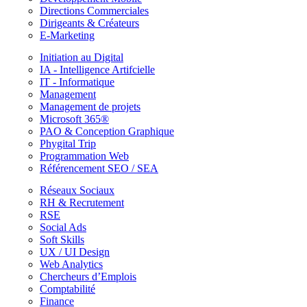
Directions Commerciales
Dirigeants & Créateurs
E-Marketing
Initiation au Digital
IA - Intelligence Artifcielle
IT - Informatique
Management
Management de projets
Microsoft 365®
PAO & Conception Graphique
Phygital Trip
Programmation Web
Référencement SEO / SEA
Réseaux Sociaux
RH & Recrutement
RSE
Social Ads
Soft Skills
UX / UI Design
Web Analytics
Chercheurs d’Emplois
Comptabilité
Finance