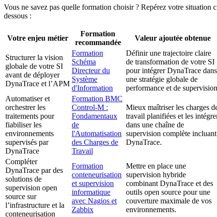
Vous ne savez pas quelle formation choisir ? Repérez votre situation c
dessous :
Formation
Votre enjeu métier
Valeur ajoutée obtenue
recommandée
Formation
Définir une trajectoire claire
Structurer la vision
Schéma
de transformation de votre SI
globale de votre SI
Directeur du
pour intégrer DynaTrace dans
avant de déployer
Système
une stratégie globale de
DynaTrace et l’APM
d'Information
performance et de supervision
Automatiser et
Formation BMC
orchestrer les
Control-M :
Mieux maîtriser les charges d
traitements pour
Fondamentaux
travail planifiées et les intégre
fiabiliser les
de
dans une chaîne de
environnements
l'Automatisation
supervision complète incluant
supervisés par
des Charges de
DynaTrace.
DynaTrace
Travail
Compléter
Formation
Mettre en place une
DynaTrace par des
conteneurisation
supervision hybride
solutions de
et supervision
combinant DynaTrace et des
supervision open
informatique
outils open source pour une
source sur
avec Nagios et
couverture maximale de vos
l’infrastructure et la
Zabbix
environnements.
conteneurisation