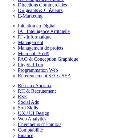
Directions Commerciales
Dirigeants & Créateurs
E-Marketing
Initiation au Digital
IA - Intelligence Artifcielle
IT - Informatique
Management
Management de projets
Microsoft 365®
PAO & Conception Graphique
Phygital Trip
Programmation Web
Référencement SEO / SEA
Réseaux Sociaux
RH & Recrutement
RSE
Social Ads
Soft Skills
UX / UI Design
Web Analytics
Chercheurs d’Emplois
Comptabilité
Finance