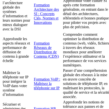
Approfondir votre culture SI
l’architecture
Formation
après cette formation
globale des
Architecture des
généraliste, en entrant dans le
systèmes
SI : Concepts
détail des architectures,
d’information et
Clés, Normes et
référentiels et bonnes pratique
leurs normes pour
Innovations
pour piloter vos projets avec
mieux dialoguer
plus de précision.
avec la DSI
Comprendre comment
Approfondir les
optimiser la distribution de
aspects réseaux et
Formation
contenus (web, vidéo, fichiers
performance de
Réseaux de
à travers des réseaux
diffusion de
Distribution de
mondiaux pour améliorer
contenu à grande
Contenu (CDN)
l’expérience utilisateur et la
échelle
performance de vos services
numériques.
Passer d’une compréhension
Maîtriser la
globale des réseaux à la mise
téléphonie sur IP
Formation VoIP :
en œuvre concrète de
pour intégrer la
Maîtrisez la
solutions de téléphonie IP, en
VoIP dans votre
téléphonie sur IP
maîtrisant les protocoles, la
système
qualité de service et la sécurit
d’information
associée.
Approfondir les notions de
Sécuriser et
tolérance aux pannes et de
administrer des
Formation HP