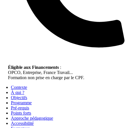
Éligible aux Financements
:
OPCO, Entreprise, France Travail...
Formation non prise en charge par le CPF.
Contexte
À qui ?
Objectifs
Programme
Pré-requis
Points forts
Approche pédagogique
Accessibilité