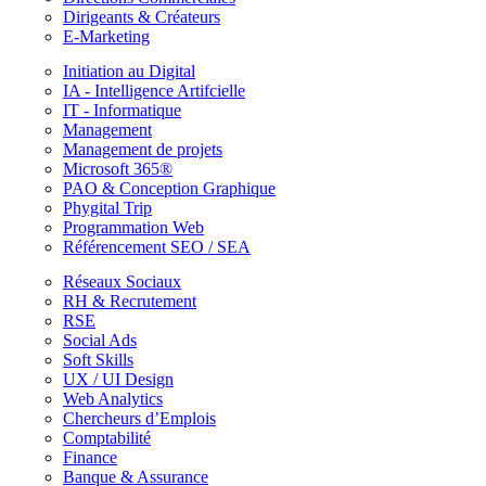
Dirigeants & Créateurs
E-Marketing
Initiation au Digital
IA - Intelligence Artifcielle
IT - Informatique
Management
Management de projets
Microsoft 365®
PAO & Conception Graphique
Phygital Trip
Programmation Web
Référencement SEO / SEA
Réseaux Sociaux
RH & Recrutement
RSE
Social Ads
Soft Skills
UX / UI Design
Web Analytics
Chercheurs d’Emplois
Comptabilité
Finance
Banque & Assurance