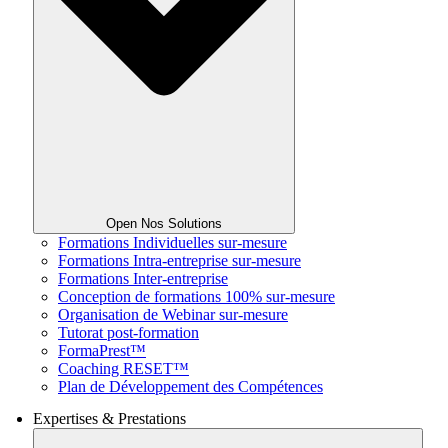
Open Nos Solutions
Formations Individuelles sur-mesure
Formations Intra-entreprise sur-mesure
Formations Inter-entreprise
Conception de formations 100% sur-mesure
Organisation de Webinar sur-mesure
Tutorat post-formation
FormaPrest™
Coaching RESET™
Plan de Développement des Compétences
Expertises & Prestations