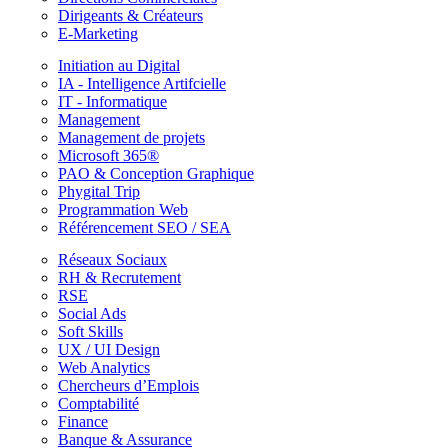
Dirigeants & Créateurs
E-Marketing
Initiation au Digital
IA - Intelligence Artifcielle
IT - Informatique
Management
Management de projets
Microsoft 365®
PAO & Conception Graphique
Phygital Trip
Programmation Web
Référencement SEO / SEA
Réseaux Sociaux
RH & Recrutement
RSE
Social Ads
Soft Skills
UX / UI Design
Web Analytics
Chercheurs d’Emplois
Comptabilité
Finance
Banque & Assurance