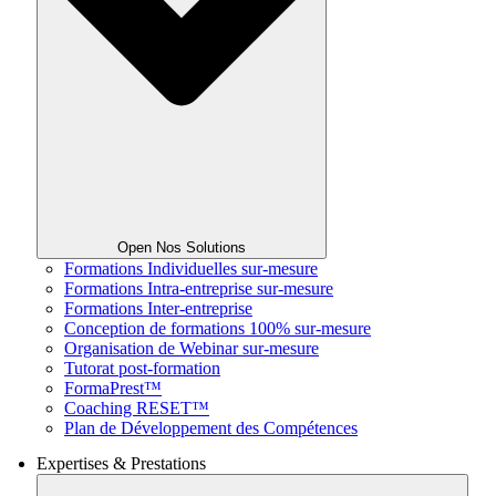
Open Nos Solutions
Formations Individuelles sur-mesure
Formations Intra-entreprise sur-mesure
Formations Inter-entreprise
Conception de formations 100% sur-mesure
Organisation de Webinar sur-mesure
Tutorat post-formation
FormaPrest™
Coaching RESET™
Plan de Développement des Compétences
Expertises & Prestations