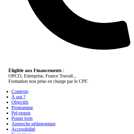
Éligible aux Financements
:
OPCO, Entreprise, France Travail...
Formation non prise en charge par le CPF.
Contexte
À qui ?
Objectifs
Programme
Pré-requis
Points forts
Approche pédagogique
Accessibilité