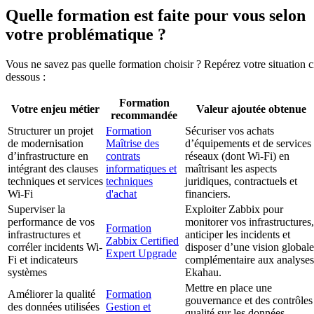
Quelle formation est faite pour vous selon
votre problématique ?
Vous ne savez pas quelle formation choisir ? Repérez votre situation c
dessous :
Formation
Votre enjeu métier
Valeur ajoutée obtenue
recommandée
Structurer un projet
Formation
Sécuriser vos achats
de modernisation
Maîtrise des
d’équipements et de services
d’infrastructure en
contrats
réseaux (dont Wi-Fi) en
intégrant des clauses
informatiques et
maîtrisant les aspects
techniques et services
techniques
juridiques, contractuels et
Wi-Fi
d'achat
financiers.
Superviser la
Exploiter Zabbix pour
performance de vos
monitorer vos infrastructures,
Formation
infrastructures et
anticiper les incidents et
Zabbix Certified
corréler incidents Wi-
disposer d’une vision globale
Expert Upgrade
Fi et indicateurs
complémentaire aux analyses
systèmes
Ekahau.
Mettre en place une
Améliorer la qualité
Formation
gouvernance et des contrôles
des données utilisées
Gestion et
qualité sur les données