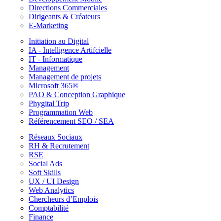
Directions Commerciales
Dirigeants & Créateurs
E-Marketing
Initiation au Digital
IA - Intelligence Artifcielle
IT - Informatique
Management
Management de projets
Microsoft 365®
PAO & Conception Graphique
Phygital Trip
Programmation Web
Référencement SEO / SEA
Réseaux Sociaux
RH & Recrutement
RSE
Social Ads
Soft Skills
UX / UI Design
Web Analytics
Chercheurs d’Emplois
Comptabilité
Finance