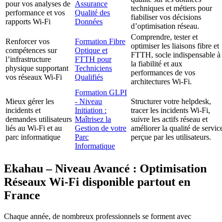
pour vos analyses de
Assurance
techniques et métiers pour
performance et vos
Qualité des
fiabiliser vos décisions
rapports Wi-Fi
Données
d’optimisation réseau.
Comprendre, tester et
Renforcer vos
Formation Fibre
optimiser les liaisons fibre et
compétences sur
Optique et
FTTH, socle indispensable à
l’infrastructure
FTTH pour
la fiabilité et aux
physique supportant
Techniciens
performances de vos
vos réseaux Wi-Fi
Qualifiés
architectures Wi-Fi.
Formation GLPI
Mieux gérer les
- Niveau
Structurer votre helpdesk,
incidents et
Initiation :
tracer les incidents Wi-Fi,
demandes utilisateurs
Maîtrisez la
suivre les actifs réseau et
liés au Wi-Fi et au
Gestion de votre
améliorer la qualité de servic
parc informatique
Parc
perçue par les utilisateurs.
Informatique
Ekahau – Niveau Avancé : Optimisation
Réseaux Wi-Fi disponible partout en
France
Chaque année, de nombreux professionnels se forment avec