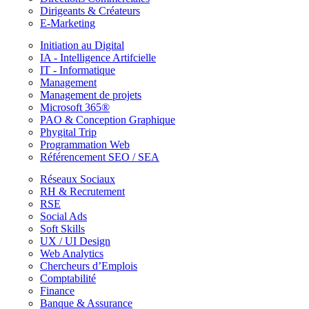
Dirigeants & Créateurs
E-Marketing
Initiation au Digital
IA - Intelligence Artifcielle
IT - Informatique
Management
Management de projets
Microsoft 365®
PAO & Conception Graphique
Phygital Trip
Programmation Web
Référencement SEO / SEA
Réseaux Sociaux
RH & Recrutement
RSE
Social Ads
Soft Skills
UX / UI Design
Web Analytics
Chercheurs d’Emplois
Comptabilité
Finance
Banque & Assurance