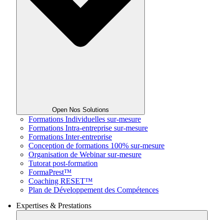
Open Nos Solutions
Formations Individuelles sur-mesure
Formations Intra-entreprise sur-mesure
Formations Inter-entreprise
Conception de formations 100% sur-mesure
Organisation de Webinar sur-mesure
Tutorat post-formation
FormaPrest™
Coaching RESET™
Plan de Développement des Compétences
Expertises & Prestations