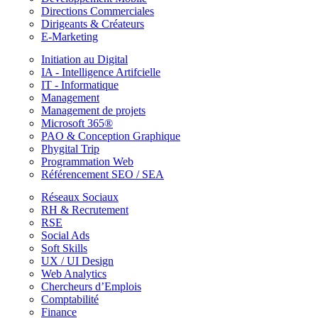
Directions Commerciales
Dirigeants & Créateurs
E-Marketing
Initiation au Digital
IA - Intelligence Artifcielle
IT - Informatique
Management
Management de projets
Microsoft 365®
PAO & Conception Graphique
Phygital Trip
Programmation Web
Référencement SEO / SEA
Réseaux Sociaux
RH & Recrutement
RSE
Social Ads
Soft Skills
UX / UI Design
Web Analytics
Chercheurs d’Emplois
Comptabilité
Finance