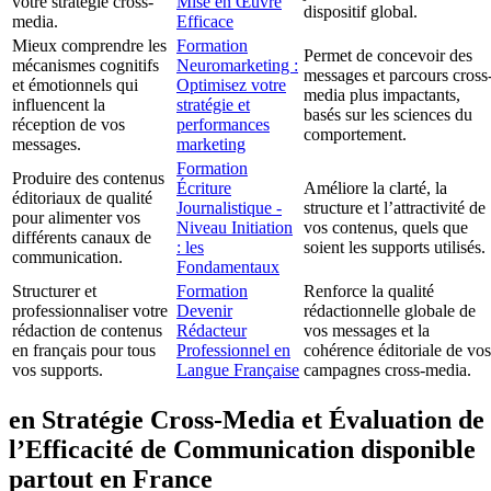
votre stratégie cross-
Mise en Œuvre
dispositif global.
media.
Efficace
Mieux comprendre les
Formation
Permet de concevoir des
mécanismes cognitifs
Neuromarketing :
messages et parcours cross
et émotionnels qui
Optimisez votre
media plus impactants,
influencent la
stratégie et
basés sur les sciences du
réception de vos
performances
comportement.
messages.
marketing
Formation
Produire des contenus
Écriture
Améliore la clarté, la
éditoriaux de qualité
Journalistique -
structure et l’attractivité de
pour alimenter vos
Niveau Initiation
vos contenus, quels que
différents canaux de
: les
soient les supports utilisés.
communication.
Fondamentaux
Structurer et
Formation
Renforce la qualité
professionnaliser votre
Devenir
rédactionnelle globale de
rédaction de contenus
Rédacteur
vos messages et la
en français pour tous
Professionnel en
cohérence éditoriale de vos
vos supports.
Langue Française
campagnes cross-media.
en Stratégie Cross-Media et Évaluation de
l’Efficacité de Communication disponible
partout en France