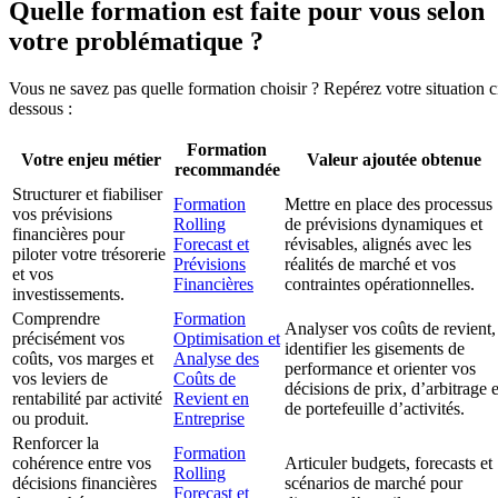
Quelle formation est faite pour vous selon
votre problématique ?
Vous ne savez pas quelle formation choisir ? Repérez votre situation c
dessous :
Formation
Votre enjeu métier
Valeur ajoutée obtenue
recommandée
Structurer et fiabiliser
Formation
Mettre en place des processus
vos prévisions
Rolling
de prévisions dynamiques et
financières pour
Forecast et
révisables, alignés avec les
piloter votre trésorerie
Prévisions
réalités de marché et vos
et vos
Financières
contraintes opérationnelles.
investissements.
Comprendre
Formation
Analyser vos coûts de revient,
précisément vos
Optimisation et
identifier les gisements de
coûts, vos marges et
Analyse des
performance et orienter vos
vos leviers de
Coûts de
décisions de prix, d’arbitrage e
rentabilité par activité
Revient en
de portefeuille d’activités.
ou produit.
Entreprise
Renforcer la
Formation
cohérence entre vos
Articuler budgets, forecasts et
Rolling
décisions financières
scénarios de marché pour
Forecast et