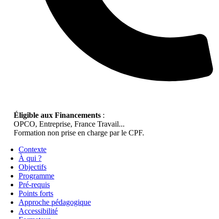
Éligible aux Financements
:
OPCO, Entreprise, France Travail...
Formation non prise en charge par le CPF.
Contexte
À qui ?
Objectifs
Programme
Pré-requis
Points forts
Approche pédagogique
Accessibilité