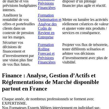
de marché et vos
disposer d’un pilotage
Prévisions
prévisions budgétaires
financier plus agile et réactif.
Financières
internes.
Améliorer la
Formation
rentabilité de vos
Optimisation et
Mettre en lumière les activités
offres et portefeuilles
Analyse des
réellement créatrices de valeur
clients dans un
Coûts de
et ajuster votre mix produits /
contexte de pression
Revient en
services en conséquence.
sur les marges.
Entreprise
Sécuriser vos
Formation
Projeter vos flux de trésorerie,
décisions de
Rolling
tester différents scénarios et
financement et
Forecast et
arbitrer vos décisions
d’investissement par
Prévisions
d’investissement avec plus de
une vision plus fine
Financières
visibilité.
de vos flux futurs.
Finance : Analyse, Gestion d’Actifs et
Réglementations de Marché disponible
partout en France
Chaque année, de nombreux professionnels se forment avec
EXPERTISME.
Nos Formateurs Experts Métiers interviennent en individuel sur-