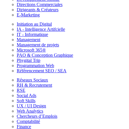
Directions Commerciales
Dirigeants & Créateurs
E-Marketing
Initiation au Digital
IA - Intelligence Artifcielle
IT - Informatique
Management
Management de projets
Microsoft 365®
PAO & Conception Graphique
Phygital Trip
Programmation Web
Référencement SEO / SEA
Réseaux Sociaux
RH & Recrutement
RSE
Social Ads
Soft Skills
UX / UI Design
Web Analytics
Chercheurs d’Emplois
Comptabilité
Finance