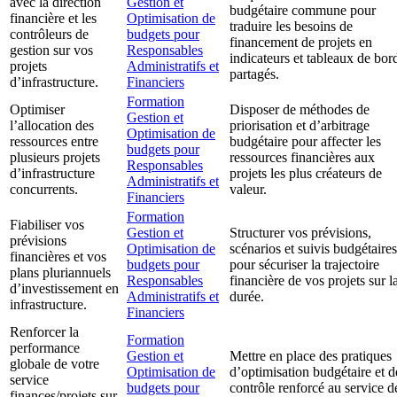
avec la direction
Gestion et
budgétaire commune pour
financière et les
Optimisation de
traduire les besoins de
contrôleurs de
budgets pour
financement de projets en
gestion sur vos
Responsables
indicateurs et tableaux de bor
projets
Administratifs et
partagés.
d’infrastructure.
Financiers
Formation
Optimiser
Disposer de méthodes de
Gestion et
l’allocation des
priorisation et d’arbitrage
Optimisation de
ressources entre
budgétaire pour affecter les
budgets pour
plusieurs projets
ressources financières aux
Responsables
d’infrastructure
projets les plus créateurs de
Administratifs et
concurrents.
valeur.
Financiers
Formation
Fiabiliser vos
Gestion et
Structurer vos prévisions,
prévisions
Optimisation de
scénarios et suivis budgétaires
financières et vos
budgets pour
pour sécuriser la trajectoire
plans pluriannuels
Responsables
financière de vos projets sur l
d’investissement en
Administratifs et
durée.
infrastructure.
Financiers
Renforcer la
Formation
performance
Gestion et
Mettre en place des pratiques
globale de votre
Optimisation de
d’optimisation budgétaire et d
service
budgets pour
contrôle renforcé au service d
finances/projets sur