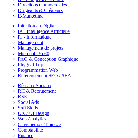
Directions Commerciales
Dirigeants & Créateurs
E-Marketing
Initiation au Digital
IA - Intelligence Artifcielle
IT - Informatique
Management
Management de projets
Microsoft 365®
PAO & Conception Graphique
Phygital Trip
Programmation Web
Référencement SEO / SEA
Réseaux Sociaux
RH & Recrutement
RSE
Social Ads
Soft Skills
UX / UI Design
Web Analytics
Chercheurs d’Emplois
Comptabilité
Finance