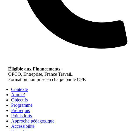
Éligible aux Financements
:
OPCO, Entreprise, France Travail...
Formation non prise en charge par le CPF.
Contexte
À qui ?
Objectifs
Programme
Pré-requis
Points forts
Approche pédagogique
Accessibilité