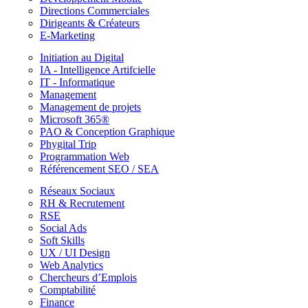
Directions Commerciales
Dirigeants & Créateurs
E-Marketing
Initiation au Digital
IA - Intelligence Artifcielle
IT - Informatique
Management
Management de projets
Microsoft 365®
PAO & Conception Graphique
Phygital Trip
Programmation Web
Référencement SEO / SEA
Réseaux Sociaux
RH & Recrutement
RSE
Social Ads
Soft Skills
UX / UI Design
Web Analytics
Chercheurs d’Emplois
Comptabilité
Finance