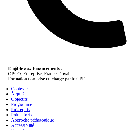
Éligible aux Financements
:
OPCO, Entreprise, France Travail...
Formation non prise en charge par le CPF.
Contexte
À qui ?
Objectifs
Programme
Pré-requis
Points forts
Approche pédagogique
Accessibilité