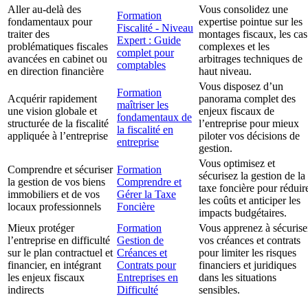
Aller au-delà des
Vous consolidez une
Formation
fondamentaux pour
expertise pointue sur les
Fiscalité - Niveau
traiter des
montages fiscaux, les cas
Expert : Guide
problématiques fiscales
complexes et les
complet pour
avancées en cabinet ou
arbitrages techniques de
comptables
en direction financière
haut niveau.
Vous disposez d’un
Formation
Acquérir rapidement
panorama complet des
maîtriser les
une vision globale et
enjeux fiscaux de
fondamentaux de
structurée de la fiscalité
l’entreprise pour mieux
la fiscalité en
appliquée à l’entreprise
piloter vos décisions de
entreprise
gestion.
Vous optimisez et
Comprendre et sécuriser
Formation
sécurisez la gestion de la
la gestion de vos biens
Comprendre et
taxe foncière pour réduir
immobiliers et de vos
Gérer la Taxe
les coûts et anticiper les
locaux professionnels
Foncière
impacts budgétaires.
Mieux protéger
Formation
Vous apprenez à sécurise
l’entreprise en difficulté
Gestion de
vos créances et contrats
sur le plan contractuel et
Créances et
pour limiter les risques
financier, en intégrant
Contrats pour
financiers et juridiques
les enjeux fiscaux
Entreprises en
dans les situations
indirects
Difficulté
sensibles.