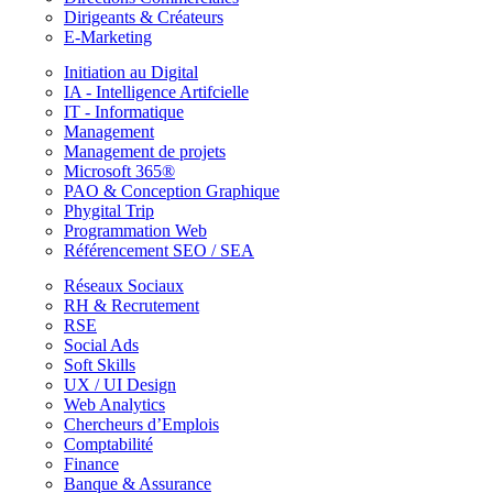
Dirigeants & Créateurs
E-Marketing
Initiation au Digital
IA - Intelligence Artifcielle
IT - Informatique
Management
Management de projets
Microsoft 365®
PAO & Conception Graphique
Phygital Trip
Programmation Web
Référencement SEO / SEA
Réseaux Sociaux
RH & Recrutement
RSE
Social Ads
Soft Skills
UX / UI Design
Web Analytics
Chercheurs d’Emplois
Comptabilité
Finance
Banque & Assurance