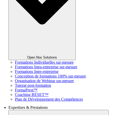
Open Nos Solutions
Formations Individuelles sur-mesure
Formations Intra-entreprise sur-mesure
Formations Inter-entreprise
Conception de formations 100% sur-mesure
Organisation de Webinar sur-mesure
Tutorat post-formation
FormaPrest™
Coaching RESET™
Plan de Développement des Compétences
Expertises & Prestations