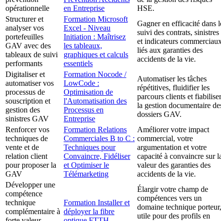
opérationnelle
en Entreprise
HSE.
Structurer et
Formation Microsoft
Gagner en efficacité dans l
analyser vos
Excel - Niveau
suivi des contrats, sinistres
portefeuilles
Initiation : Maîtrisez
et indicateurs commerciau
GAV avec des
les tableaux,
liés aux garanties des
tableaux de suivi
graphiques et calculs
accidents de la vie.
performants
essentiels
Digitaliser et
Formation Nocode /
Automatiser les tâches
automatiser vos
LowCode :
répétitives, fluidifier les
processus de
Optimisation de
parcours clients et fiabilise
souscription et
l'Automatisation des
la gestion documentaire de
gestion des
Processus en
dossiers GAV.
sinistres GAV
Entreprise
Renforcer vos
Formation Relations
Améliorer votre impact
techniques de
Commerciales B to C :
commercial, votre
vente et de
Techniques pour
argumentation et votre
relation client
Convaincre, Fidéliser
capacité à convaincre sur l
pour proposer la
et Optimiser le
valeur des garanties des
GAV
Télémarketing
accidents de la vie.
Développer une
Élargir votre champ de
compétence
compétences vers un
technique
Formation Installer et
domaine technique porteur
complémentaire à
déployer la fibre
utile pour des profils en
forte valeur
optique FTTH