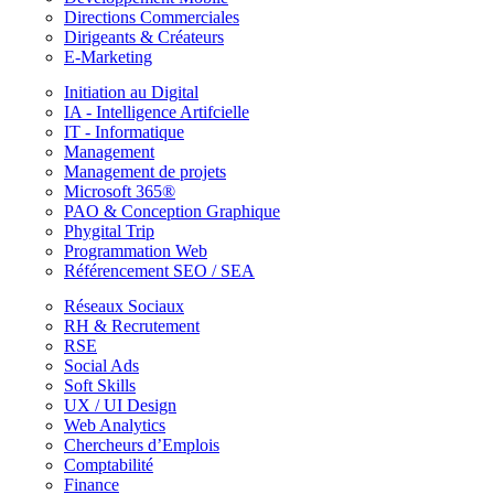
Directions Commerciales
Dirigeants & Créateurs
E-Marketing
Initiation au Digital
IA - Intelligence Artifcielle
IT - Informatique
Management
Management de projets
Microsoft 365®
PAO & Conception Graphique
Phygital Trip
Programmation Web
Référencement SEO / SEA
Réseaux Sociaux
RH & Recrutement
RSE
Social Ads
Soft Skills
UX / UI Design
Web Analytics
Chercheurs d’Emplois
Comptabilité
Finance