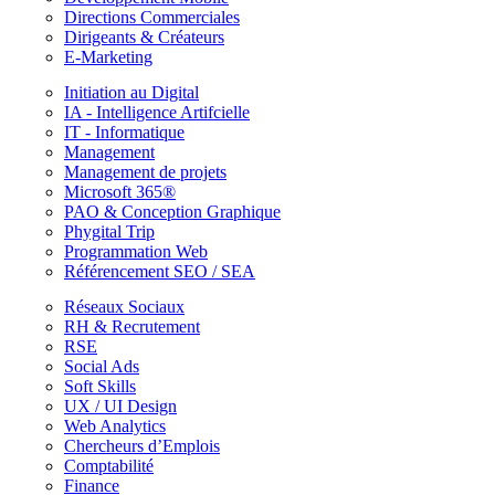
Directions Commerciales
Dirigeants & Créateurs
E-Marketing
Initiation au Digital
IA - Intelligence Artifcielle
IT - Informatique
Management
Management de projets
Microsoft 365®
PAO & Conception Graphique
Phygital Trip
Programmation Web
Référencement SEO / SEA
Réseaux Sociaux
RH & Recrutement
RSE
Social Ads
Soft Skills
UX / UI Design
Web Analytics
Chercheurs d’Emplois
Comptabilité
Finance