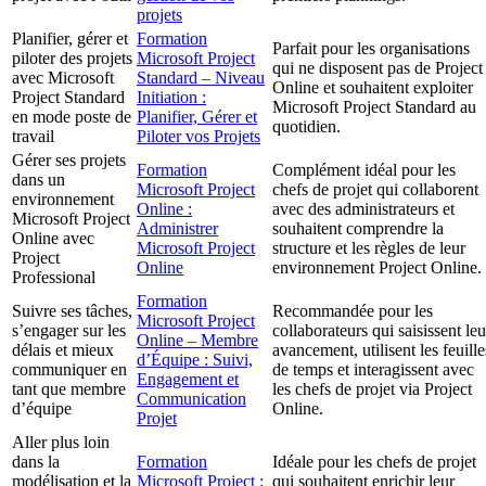
projets
Planifier, gérer et
Formation
Parfait pour les organisations
piloter des projets
Microsoft Project
qui ne disposent pas de Project
avec Microsoft
Standard – Niveau
Online et souhaitent exploiter
Project Standard
Initiation :
Microsoft Project Standard au
en mode poste de
Planifier, Gérer et
quotidien.
travail
Piloter vos Projets
Gérer ses projets
Formation
Complément idéal pour les
dans un
Microsoft Project
chefs de projet qui collaborent
environnement
Online :
avec des administrateurs et
Microsoft Project
Administrer
souhaitent comprendre la
Online avec
Microsoft Project
structure et les règles de leur
Project
Online
environnement Project Online.
Professional
Formation
Suivre ses tâches,
Recommandée pour les
Microsoft Project
s’engager sur les
collaborateurs qui saisissent leu
Online – Membre
délais et mieux
avancement, utilisent les feuille
d’Équipe : Suivi,
communiquer en
de temps et interagissent avec
Engagement et
tant que membre
les chefs de projet via Project
Communication
d’équipe
Online.
Projet
Aller plus loin
dans la
Formation
Idéale pour les chefs de projet
modélisation et la
Microsoft Project :
qui souhaitent enrichir leur