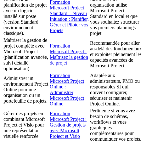
Formation
planification de projet
organisation utilise
Microsoft Project
avec un logiciel
Microsoft Project
Standard – Niveau
installé sur poste
Standard en local et que
Initiation : Planifier,
(version Standard,
vous souhaitez structurer
Gérer et Piloter vos
environnement
vos premiers plannings
Projets
classique).
projet.
Maîtriser la gestion de
Recommandée pour aller
projet complète avec
Formation
au-delà des fondamentau
Microsoft Project
Microsoft Project :
et exploiter pleinement le
(planification avancée,
Maîtrisez la gestion
capacités avancées de
suivi détaillé,
de projet
Microsoft Project.
optimisation).
Formation
Adaptée aux
Administrer un
Microsoft Project
administrateurs, PMO ou
environnement Project
Online :
responsables SI qui
Online pour une
Administrer
doivent configurer,
organisation ou un
Microsoft Project
sécuriser et maintenir
portefeuille de projets.
Online
Project Online.
Pertinente si vous avez
Gérer des projets en
Formation
besoin de schémas,
combinant Microsoft
Microsoft Project :
workflows et vues
Project et Visio pour
Gestion de projets
graphiques
une représentation
avec Microsoft
complémentaires pour
visuelle renforcée.
Project et Visio
communiquer vos projets