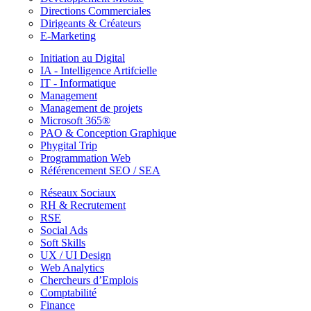
Directions Commerciales
Dirigeants & Créateurs
E-Marketing
Initiation au Digital
IA - Intelligence Artifcielle
IT - Informatique
Management
Management de projets
Microsoft 365®
PAO & Conception Graphique
Phygital Trip
Programmation Web
Référencement SEO / SEA
Réseaux Sociaux
RH & Recrutement
RSE
Social Ads
Soft Skills
UX / UI Design
Web Analytics
Chercheurs d’Emplois
Comptabilité
Finance