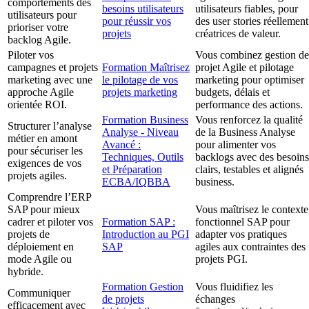
comportements des
besoins utilisateurs
utilisateurs fiables, pour
utilisateurs pour
pour réussir vos
des user stories réellement
prioriser votre
projets
créatrices de valeur.
backlog Agile.
Piloter vos
Vous combinez gestion de
campagnes et projets
Formation Maîtrisez
projet Agile et pilotage
marketing avec une
le pilotage de vos
marketing pour optimiser
approche Agile
projets marketing
budgets, délais et
orientée ROI.
performance des actions.
Formation Business
Vous renforcez la qualité
Structurer l’analyse
Analyse - Niveau
de la Business Analyse
métier en amont
Avancé :
pour alimenter vos
pour sécuriser les
Techniques, Outils
backlogs avec des besoins
exigences de vos
et Préparation
clairs, testables et alignés
projets agiles.
ECBA/IQBBA
business.
Comprendre l’ERP
SAP pour mieux
Vous maîtrisez le contexte
cadrer et piloter vos
Formation SAP :
fonctionnel SAP pour
projets de
Introduction au PGI
adapter vos pratiques
déploiement en
SAP
agiles aux contraintes des
mode Agile ou
projets PGI.
hybride.
Formation Gestion
Vous fluidifiez les
Communiquer
de projets
échanges
efficacement avec