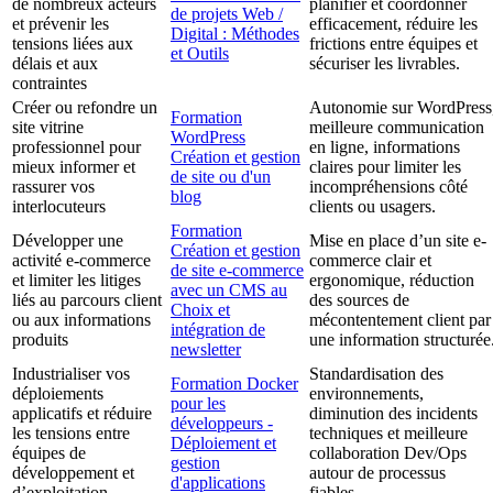
de nombreux acteurs
planifier et coordonner
de projets Web /
et prévenir les
efficacement, réduire les
Digital : Méthodes
tensions liées aux
frictions entre équipes et
et Outils
délais et aux
sécuriser les livrables.
contraintes
Créer ou refondre un
Autonomie sur WordPress
Formation
site vitrine
meilleure communication
WordPress
professionnel pour
en ligne, informations
Création et gestion
mieux informer et
claires pour limiter les
de site ou d'un
rassurer vos
incompréhensions côté
blog
interlocuteurs
clients ou usagers.
Formation
Développer une
Mise en place d’un site e-
Création et gestion
activité e-commerce
commerce clair et
de site e-commerce
et limiter les litiges
ergonomique, réduction
avec un CMS au
liés au parcours client
des sources de
Choix et
ou aux informations
mécontentement client par
intégration de
produits
une information structurée
newsletter
Industrialiser vos
Standardisation des
Formation Docker
déploiements
environnements,
pour les
applicatifs et réduire
diminution des incidents
développeurs -
les tensions entre
techniques et meilleure
Déploiement et
équipes de
collaboration Dev/Ops
gestion
développement et
autour de processus
d'applications
d’exploitation
fiables.