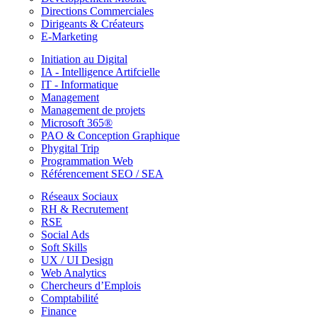
Directions Commerciales
Dirigeants & Créateurs
E-Marketing
Initiation au Digital
IA - Intelligence Artifcielle
IT - Informatique
Management
Management de projets
Microsoft 365®
PAO & Conception Graphique
Phygital Trip
Programmation Web
Référencement SEO / SEA
Réseaux Sociaux
RH & Recrutement
RSE
Social Ads
Soft Skills
UX / UI Design
Web Analytics
Chercheurs d’Emplois
Comptabilité
Finance