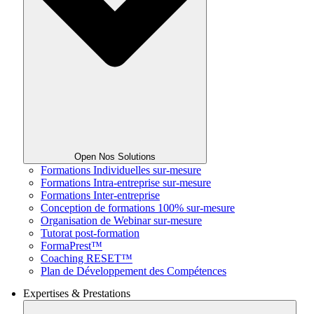
Open Nos Solutions
Formations Individuelles sur-mesure
Formations Intra-entreprise sur-mesure
Formations Inter-entreprise
Conception de formations 100% sur-mesure
Organisation de Webinar sur-mesure
Tutorat post-formation
FormaPrest™
Coaching RESET™
Plan de Développement des Compétences
Expertises & Prestations