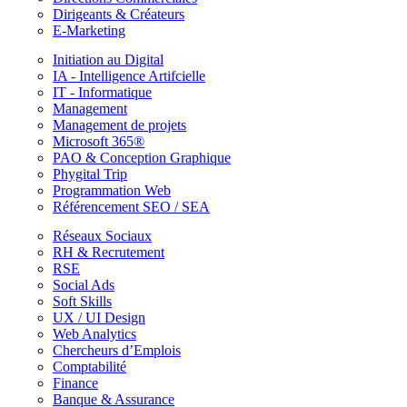
Dirigeants & Créateurs
E-Marketing
Initiation au Digital
IA - Intelligence Artifcielle
IT - Informatique
Management
Management de projets
Microsoft 365®
PAO & Conception Graphique
Phygital Trip
Programmation Web
Référencement SEO / SEA
Réseaux Sociaux
RH & Recrutement
RSE
Social Ads
Soft Skills
UX / UI Design
Web Analytics
Chercheurs d’Emplois
Comptabilité
Finance
Banque & Assurance