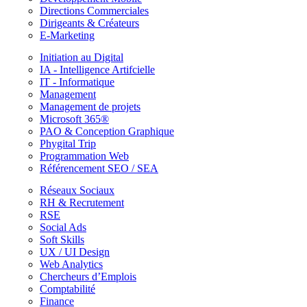
Directions Commerciales
Dirigeants & Créateurs
E-Marketing
Initiation au Digital
IA - Intelligence Artifcielle
IT - Informatique
Management
Management de projets
Microsoft 365®
PAO & Conception Graphique
Phygital Trip
Programmation Web
Référencement SEO / SEA
Réseaux Sociaux
RH & Recrutement
RSE
Social Ads
Soft Skills
UX / UI Design
Web Analytics
Chercheurs d’Emplois
Comptabilité
Finance