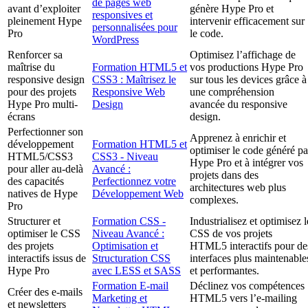
de pages web
avant d’exploiter
génère Hype Pro et
responsives et
pleinement Hype
intervenir efficacement sur
personnalisées pour
Pro
le code.
WordPress
Renforcer sa
Optimisez l’affichage de
maîtrise du
Formation HTML5 et
vos productions Hype Pro
responsive design
CSS3 : Maîtrisez le
sur tous les devices grâce à
pour des projets
Responsive Web
une compréhension
Hype Pro multi-
Design
avancée du responsive
écrans
design.
Perfectionner son
Apprenez à enrichir et
développement
Formation HTML5 et
optimiser le code généré pa
HTML5/CSS3
CSS3 - Niveau
Hype Pro et à intégrer vos
pour aller au-delà
Avancé :
projets dans des
des capacités
Perfectionnez votre
architectures web plus
natives de Hype
Développement Web
complexes.
Pro
Structurer et
Formation CSS -
Industrialisez et optimisez l
optimiser le CSS
Niveau Avancé :
CSS de vos projets
des projets
Optimisation et
HTML5 interactifs pour de
interactifs issus de
Structuration CSS
interfaces plus maintenable
Hype Pro
avec LESS et SASS
et performantes.
Formation E-mail
Déclinez vos compétences
Créer des e-mails
Marketing et
HTML5 vers l’e-mailing
et newsletters