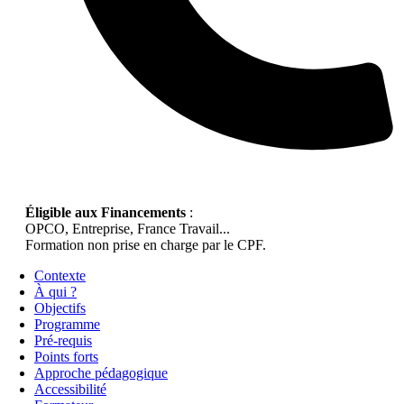
Éligible aux Financements
:
OPCO, Entreprise, France Travail...
Formation non prise en charge par le CPF.
Contexte
À qui ?
Objectifs
Programme
Pré-requis
Points forts
Approche pédagogique
Accessibilité