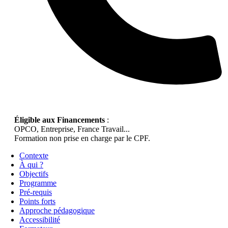
Éligible aux Financements
:
OPCO, Entreprise, France Travail...
Formation non prise en charge par le CPF.
Contexte
À qui ?
Objectifs
Programme
Pré-requis
Points forts
Approche pédagogique
Accessibilité