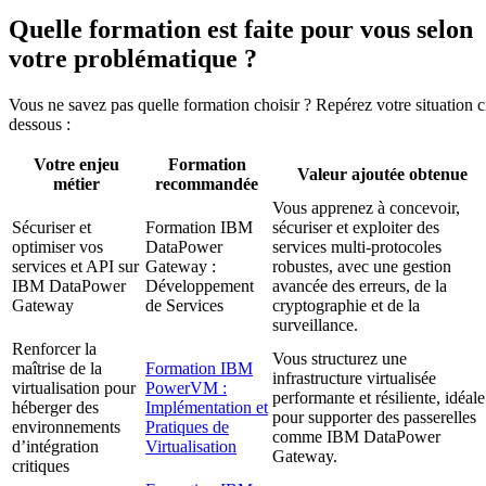
Quelle formation est faite pour vous selon
votre problématique ?
Vous ne savez pas quelle formation choisir ? Repérez votre situation c
dessous :
Votre enjeu
Formation
Valeur ajoutée obtenue
métier
recommandée
Vous apprenez à concevoir,
Sécuriser et
Formation IBM
sécuriser et exploiter des
optimiser vos
DataPower
services multi-protocoles
services et API sur
Gateway :
robustes, avec une gestion
IBM DataPower
Développement
avancée des erreurs, de la
Gateway
de Services
cryptographie et de la
surveillance.
Renforcer la
Vous structurez une
maîtrise de la
Formation IBM
infrastructure virtualisée
virtualisation pour
PowerVM :
performante et résiliente, idéale
héberger des
Implémentation et
pour supporter des passerelles
environnements
Pratiques de
comme IBM DataPower
d’intégration
Virtualisation
Gateway.
critiques