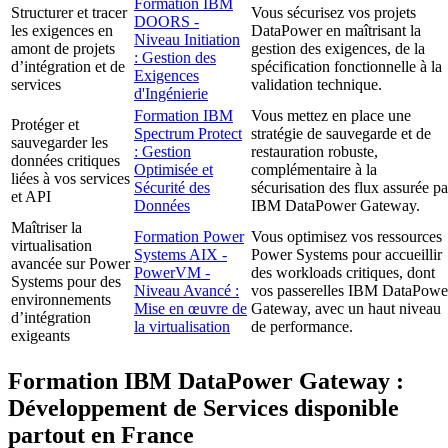
Formation IBM
Structurer et tracer
Vous sécurisez vos projets
DOORS -
les exigences en
DataPower en maîtrisant la
Niveau Initiation
amont de projets
gestion des exigences, de la
: Gestion des
d’intégration et de
spécification fonctionnelle à la
Exigences
services
validation technique.
d'Ingénierie
Formation IBM
Vous mettez en place une
Protéger et
Spectrum Protect
stratégie de sauvegarde et de
sauvegarder les
: Gestion
restauration robuste,
données critiques
Optimisée et
complémentaire à la
liées à vos services
Sécurité des
sécurisation des flux assurée pa
et API
Données
IBM DataPower Gateway.
Maîtriser la
Formation Power
Vous optimisez vos ressources
virtualisation
Systems AIX -
Power Systems pour accueillir
avancée sur Power
PowerVM -
des workloads critiques, dont
Systems pour des
Niveau Avancé :
vos passerelles IBM DataPowe
environnements
Mise en œuvre de
Gateway, avec un haut niveau
d’intégration
la virtualisation
de performance.
exigeants
Formation IBM DataPower Gateway :
Développement de Services disponible
partout en France