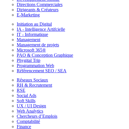
Directions Commerciales
Dirigeants & Créateurs
E-Marketing
Initiation au Digital
IA - Intelligence Artifcielle
IT - Informatique
Management
Management de projets
Microsoft 365®
PAO & Conception Graphique
Phygital Trip
Programmation Web
Référencement SEO / SEA
Réseaux Sociaux
RH & Recrutement
RSE
Social Ads
Soft Skills
UX / UI Design
Web Analytics
Chercheurs d’Emplois
Comptabilité
Finance