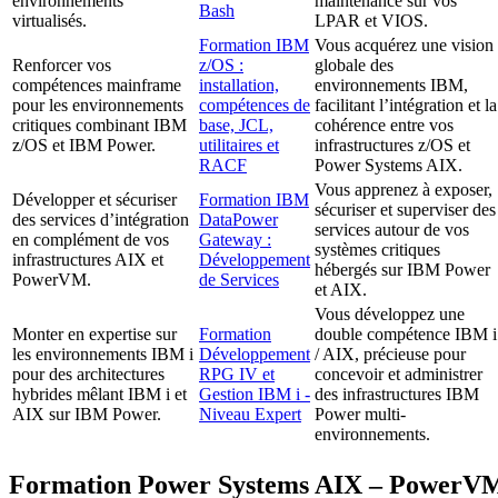
environnements
maintenance sur vos
Bash
virtualisés.
LPAR et VIOS.
Formation IBM
Vous acquérez une vision
Renforcer vos
z/OS :
globale des
compétences mainframe
installation,
environnements IBM,
pour les environnements
compétences de
facilitant l’intégration et la
critiques combinant IBM
base, JCL,
cohérence entre vos
z/OS et IBM Power.
utilitaires et
infrastructures z/OS et
RACF
Power Systems AIX.
Vous apprenez à exposer,
Développer et sécuriser
Formation IBM
sécuriser et superviser des
des services d’intégration
DataPower
services autour de vos
en complément de vos
Gateway :
systèmes critiques
infrastructures AIX et
Développement
hébergés sur IBM Power
PowerVM.
de Services
et AIX.
Vous développez une
Monter en expertise sur
Formation
double compétence IBM i
les environnements IBM i
Développement
/ AIX, précieuse pour
pour des architectures
RPG IV et
concevoir et administrer
hybrides mêlant IBM i et
Gestion IBM i -
des infrastructures IBM
AIX sur IBM Power.
Niveau Expert
Power multi-
environnements.
Formation Power Systems AIX – PowerV