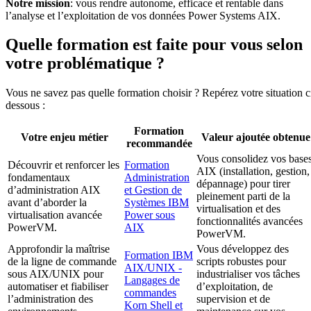
Notre mission
: vous rendre autonome, efficace et rentable dans
l’analyse et l’exploitation de vos données Power Systems AIX.
Quelle formation est faite pour vous selon
votre problématique ?
Vous ne savez pas quelle formation choisir ? Repérez votre situation c
dessous :
Formation
Votre enjeu métier
Valeur ajoutée obtenue
recommandée
Vous consolidez vos base
Découvrir et renforcer les
Formation
AIX (installation, gestion,
fondamentaux
Administration
dépannage) pour tirer
d’administration AIX
et Gestion de
pleinement parti de la
avant d’aborder la
Systèmes IBM
virtualisation et des
virtualisation avancée
Power sous
fonctionnalités avancées
PowerVM.
AIX
PowerVM.
Approfondir la maîtrise
Vous développez des
Formation IBM
de la ligne de commande
scripts robustes pour
AIX/UNIX -
sous AIX/UNIX pour
industrialiser vos tâches
Langages de
automatiser et fiabiliser
d’exploitation, de
commandes
l’administration des
supervision et de
Korn Shell et