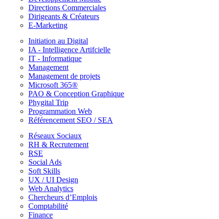
Directions Commerciales
Dirigeants & Créateurs
E-Marketing
Initiation au Digital
IA - Intelligence Artifcielle
IT - Informatique
Management
Management de projets
Microsoft 365®
PAO & Conception Graphique
Phygital Trip
Programmation Web
Référencement SEO / SEA
Réseaux Sociaux
RH & Recrutement
RSE
Social Ads
Soft Skills
UX / UI Design
Web Analytics
Chercheurs d’Emplois
Comptabilité
Finance