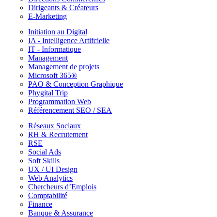
Dirigeants & Créateurs
E-Marketing
Initiation au Digital
IA - Intelligence Artifcielle
IT - Informatique
Management
Management de projets
Microsoft 365®
PAO & Conception Graphique
Phygital Trip
Programmation Web
Référencement SEO / SEA
Réseaux Sociaux
RH & Recrutement
RSE
Social Ads
Soft Skills
UX / UI Design
Web Analytics
Chercheurs d’Emplois
Comptabilité
Finance
Banque & Assurance