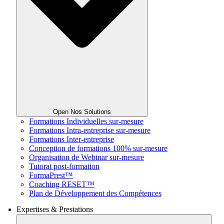
Open Nos Solutions
Formations Individuelles sur-mesure
Formations Intra-entreprise sur-mesure
Formations Inter-entreprise
Conception de formations 100% sur-mesure
Organisation de Webinar sur-mesure
Tutorat post-formation
FormaPrest™
Coaching RESET™
Plan de Développement des Compétences
Expertises & Prestations