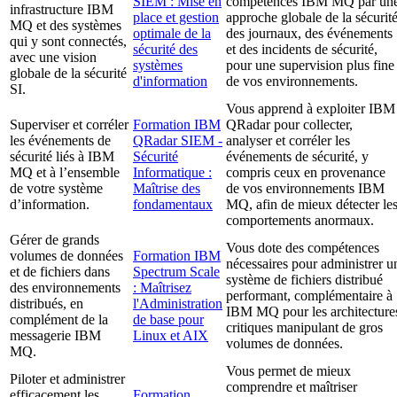
SIEM : Mise en
compétences IBM MQ par un
infrastructure IBM
place et gestion
approche globale de la sécurit
MQ et des systèmes
optimale de la
des journaux, des événements
qui y sont connectés,
sécurité des
et des incidents de sécurité,
avec une vision
systèmes
pour une supervision plus fine
globale de la sécurité
d'information
de vos environnements.
SI.
Vous apprend à exploiter IBM
Superviser et corréler
Formation IBM
QRadar pour collecter,
les événements de
QRadar SIEM -
analyser et corréler les
sécurité liés à IBM
Sécurité
événements de sécurité, y
MQ et à l’ensemble
Informatique :
compris ceux en provenance
de votre système
Maîtrise des
de vos environnements IBM
d’information.
fondamentaux
MQ, afin de mieux détecter le
comportements anormaux.
Gérer de grands
Vous dote des compétences
volumes de données
Formation IBM
nécessaires pour administrer u
et de fichiers dans
Spectrum Scale
système de fichiers distribué
des environnements
: Maîtrisez
performant, complémentaire à
distribués, en
l'Administration
IBM MQ pour les architecture
complément de la
de base pour
critiques manipulant de gros
messagerie IBM
Linux et AIX
volumes de données.
MQ.
Vous permet de mieux
Piloter et administrer
comprendre et maîtriser
efficacement les
Formation