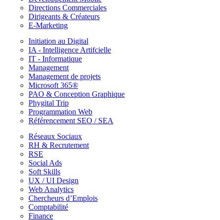
Directions Commerciales
Dirigeants & Créateurs
E-Marketing
Initiation au Digital
IA - Intelligence Artifcielle
IT - Informatique
Management
Management de projets
Microsoft 365®
PAO & Conception Graphique
Phygital Trip
Programmation Web
Référencement SEO / SEA
Réseaux Sociaux
RH & Recrutement
RSE
Social Ads
Soft Skills
UX / UI Design
Web Analytics
Chercheurs d’Emplois
Comptabilité
Finance