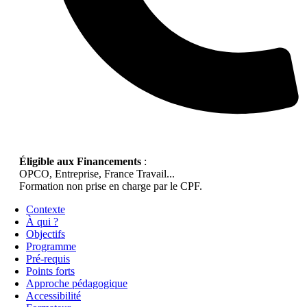
Éligible aux Financements
:
OPCO, Entreprise, France Travail...
Formation non prise en charge par le CPF.
Contexte
À qui ?
Objectifs
Programme
Pré-requis
Points forts
Approche pédagogique
Accessibilité