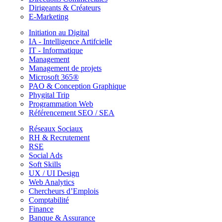
Dirigeants & Créateurs
E-Marketing
Initiation au Digital
IA - Intelligence Artifcielle
IT - Informatique
Management
Management de projets
Microsoft 365®
PAO & Conception Graphique
Phygital Trip
Programmation Web
Référencement SEO / SEA
Réseaux Sociaux
RH & Recrutement
RSE
Social Ads
Soft Skills
UX / UI Design
Web Analytics
Chercheurs d’Emplois
Comptabilité
Finance
Banque & Assurance