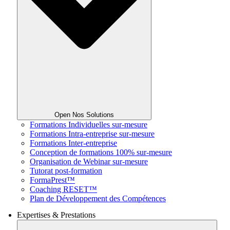
Open Nos Solutions
Formations Individuelles sur-mesure
Formations Intra-entreprise sur-mesure
Formations Inter-entreprise
Conception de formations 100% sur-mesure
Organisation de Webinar sur-mesure
Tutorat post-formation
FormaPrest™
Coaching RESET™
Plan de Développement des Compétences
Expertises & Prestations