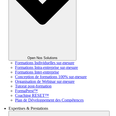
Open Nos Solutions
Formations Individuelles sur-mesure
Formations Intra-entreprise sur-mesure
Formations Inter-entreprise
Conception de formations 100% sur-mesure
Organisation de Webinar sur-mesure
Tutorat post-formation
FormaPrest™
Coaching RESET™
Plan de Développement des Compétences
Expertises & Prestations