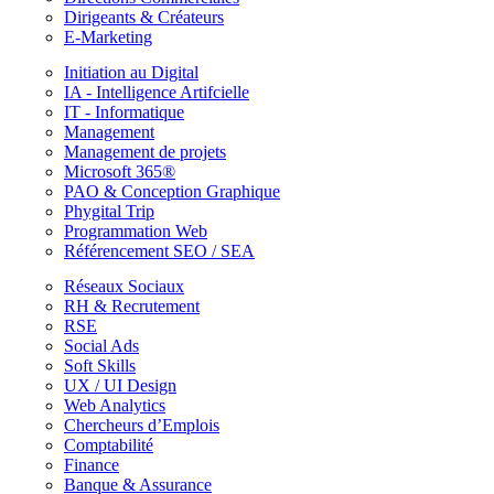
Dirigeants & Créateurs
E-Marketing
Initiation au Digital
IA - Intelligence Artifcielle
IT - Informatique
Management
Management de projets
Microsoft 365®
PAO & Conception Graphique
Phygital Trip
Programmation Web
Référencement SEO / SEA
Réseaux Sociaux
RH & Recrutement
RSE
Social Ads
Soft Skills
UX / UI Design
Web Analytics
Chercheurs d’Emplois
Comptabilité
Finance
Banque & Assurance