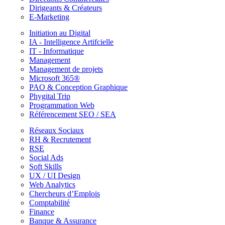
Dirigeants & Créateurs
E-Marketing
Initiation au Digital
IA - Intelligence Artifcielle
IT - Informatique
Management
Management de projets
Microsoft 365®
PAO & Conception Graphique
Phygital Trip
Programmation Web
Référencement SEO / SEA
Réseaux Sociaux
RH & Recrutement
RSE
Social Ads
Soft Skills
UX / UI Design
Web Analytics
Chercheurs d’Emplois
Comptabilité
Finance
Banque & Assurance