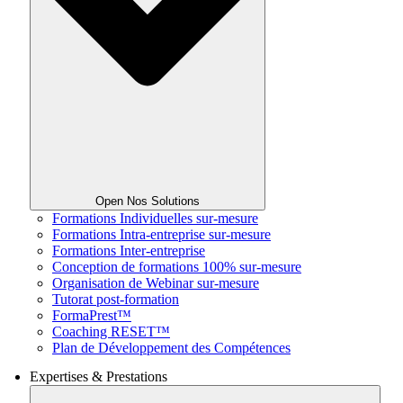
Open Nos Solutions
Formations Individuelles sur-mesure
Formations Intra-entreprise sur-mesure
Formations Inter-entreprise
Conception de formations 100% sur-mesure
Organisation de Webinar sur-mesure
Tutorat post-formation
FormaPrest™
Coaching RESET™
Plan de Développement des Compétences
Expertises & Prestations