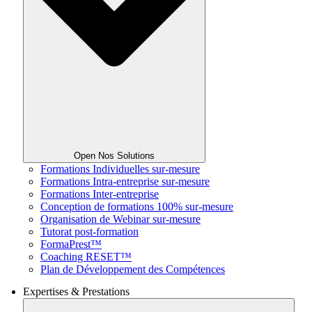
Open Nos Solutions
Formations Individuelles sur-mesure
Formations Intra-entreprise sur-mesure
Formations Inter-entreprise
Conception de formations 100% sur-mesure
Organisation de Webinar sur-mesure
Tutorat post-formation
FormaPrest™
Coaching RESET™
Plan de Développement des Compétences
Expertises & Prestations