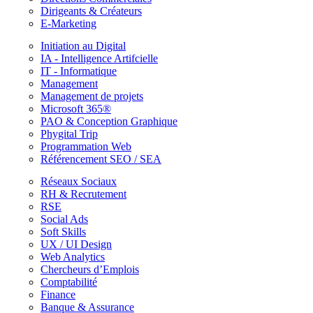
Dirigeants & Créateurs
E-Marketing
Initiation au Digital
IA - Intelligence Artifcielle
IT - Informatique
Management
Management de projets
Microsoft 365®
PAO & Conception Graphique
Phygital Trip
Programmation Web
Référencement SEO / SEA
Réseaux Sociaux
RH & Recrutement
RSE
Social Ads
Soft Skills
UX / UI Design
Web Analytics
Chercheurs d’Emplois
Comptabilité
Finance
Banque & Assurance